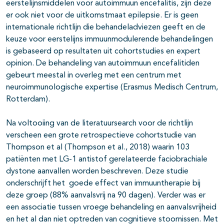
eerstelijnsmiddelen voor autoimmuun encefalitis, zijn deze
pagina's open- en dichtklappen
er ook niet voor de uitkomstmaat epilepsie. Er is geen
internationale richtlijn die behandeladviezen geeft en de
keuze voor eerstelijns immuunmodulerende behandelingen
is gebaseerd op resultaten uit cohortstudies en expert
opinion. De behandeling van autoimmuun encefalitiden
gebeurt meestal in overleg met een centrum met
neuroimmunologische expertise (Erasmus Medisch Centrum,
Rotterdam).
pagina's open- en dichtklappen
Na voltooiing van de literatuursearch voor de richtlijn
verscheen een grote retrospectieve cohortstudie van
Thompson et al (Thompson et al., 2018) waarin 103
patiënten met LG-1 antistof gerelateerde faciobrachiale
dystone aanvallen worden beschreven. Deze studie
onderschrijft het goede effect van immuuntherapie bij
deze groep (88% aanvalsvrij na 90 dagen). Verder was er
een associatie tussen vroege behandeling en aanvalsvrijheid
en het al dan niet optreden van cognitieve stoornissen. Met