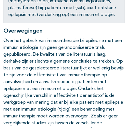
(methylprednisolon, intraveneus immuunglobulines,
plasmaferese) bij patiënten met (sub)acuut ontstane
epilepsie met (verdenking op) een immuun etiologie.
pagina's open- en dichtklappen
Overwegingen
Over het gebruik van immuuntherapie bij epilepsie met een
pagina's open- en dichtklappen
immuun etiologie zijn geen gerandomiseerde trials
gepubliceerd. De kwaliteit van de literatuur is laag,
derhalve zijn er slechts algemene conclusies te trekken. Op
basis van de geselecteerde literatuur lijkt er wel enig bewijs
pagina's open- en dichtklappen
te zijn voor de effectiviteit van immunotherapie op
aanvalsvrijheid en aanvalsreductie bij patiënten met
pagina's open- en dichtklappen
epilepsie met een immuun etiologie. Ondanks het
ogenschijnlijke verschil in effectiviteit per antistof is de
pagina's open- en dichtklappen
werkgroep van mening dat er bij elke patiënt met epilepsie
pagina's open- en dichtklappen
met een immuun etiologie (tijdig) een behandeling met
immuuntherapie moet worden overwogen. Zoals er geen
pagina's open- en dichtklappen
vergelijkende studies zijn tussen de verschillende