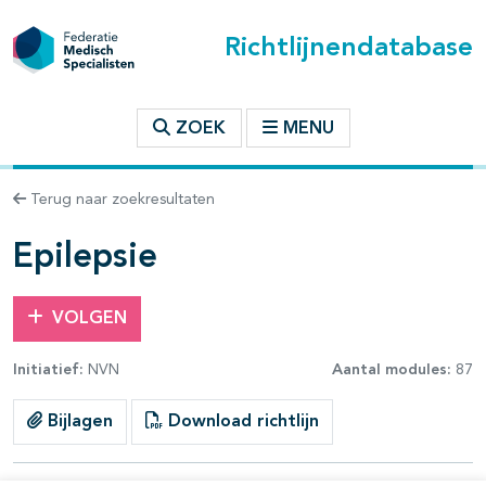
Richtlijnendatabase
t inhoudsopgave
ZOEK
MENU
n binnen deze richtlijn
Terug naar zoekresultaten
les openklappen
Epilepsie
VOLGEN
Initiatief:
NVN
Aantal modules:
87
Bijlagen
Download richtlijn