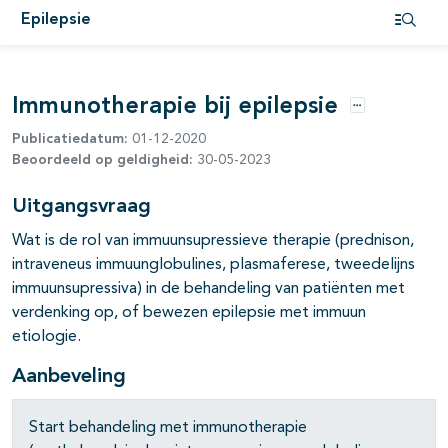
Epilepsie
Open i
pagina's open- en dichtklappen
Immunotherapie bij epilepsie
Opties
Publicatiedatum:
01-12-2020
Beoordeeld op geldigheid:
30-05-2023
pagina's open- en dichtklappen
Uitgangsvraag
Wat is de rol van immuunsupressieve therapie (prednison,
intraveneus immuunglobulines, plasmaferese, tweedelijns
immuunsupressiva) in de behandeling van patiënten met
verdenking op, of bewezen epilepsie met immuun
etiologie.
pagina's open- en dichtklappen
Aanbeveling
pagina's open- en dichtklappen
Start behandeling met immunotherapie