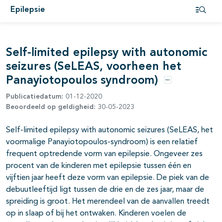
Epilepsie
Open i
pagina's open- en dichtklappen
Self-limited epilepsy with autonomic
seizures (SeLEAS, voorheen het
Panayiotopoulos syndroom)
Opties
Publicatiedatum:
01-12-2020
Beoordeeld op geldigheid:
30-05-2023
pagina's open- en dichtklappen
Self-limited epilepsy with autonomic seizures (SeLEAS, het
pagina's open- en dichtklappen
voormalige Panayiotopoulos-syndroom) is een relatief
frequent optredende vorm van epilepsie. Ongeveer zes
procent van de kinderen met epilepsie tussen één en
vijftien jaar heeft deze vorm van epilepsie. De piek van de
pagina's open- en dichtklappen
debuutleeftijd ligt tussen de drie en de zes jaar, maar de
spreiding is groot. Het merendeel van de aanvallen treedt
op in slaap of bij het ontwaken. Kinderen voelen de