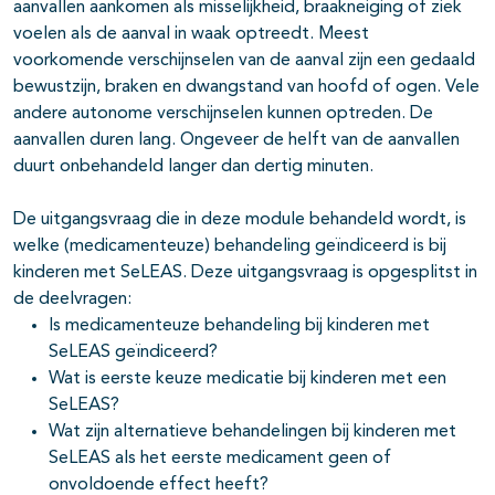
pagina's open- en dichtklappen
aanvallen aankomen als misselijkheid, braakneiging of ziek
voelen als de aanval in waak optreedt. Meest
voorkomende verschijnselen van de aanval zijn een gedaald
bewustzijn, braken en dwangstand van hoofd of ogen. Vele
pagina's open- en dichtklappen
andere autonome verschijnselen kunnen optreden. De
aanvallen duren lang. Ongeveer de helft van de aanvallen
pagina's open- en dichtklappen
duurt onbehandeld langer dan dertig minuten.
pagina's open- en dichtklappen
De uitgangsvraag die in deze module behandeld wordt, is
welke (medicamenteuze) behandeling geïndiceerd is bij
pagina's open- en dichtklappen
kinderen met SeLEAS. Deze uitgangsvraag is opgesplitst in
de deelvragen:
Is medicamenteuze behandeling bij kinderen met
pagina's open- en dichtklappen
SeLEAS geïndiceerd?
Wat is eerste keuze medicatie bij kinderen met een
SeLEAS?
Wat zijn alternatieve behandelingen bij kinderen met
SeLEAS als het eerste medicament geen of
onvoldoende effect heeft?