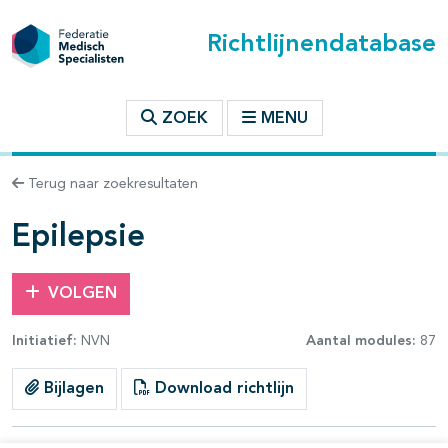
Richtlijnendatabase
t inhoudsopgave
ZOEK
MENU
n binnen deze richtlijn
Terug naar zoekresultaten
les openklappen
Epilepsie
VOLGEN
Initiatief:
NVN
Aantal modules:
87
Bijlagen
Download richtlijn