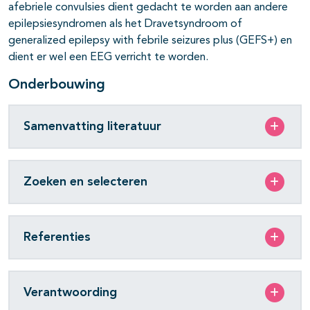
afebriele convulsies dient gedacht te worden aan andere
epilepsiesyndromen als het Dravetsyndroom of
pagina's open- en dichtklappen
generalized epilepsy with febrile seizures plus (GEFS+) en
dient er wel een EEG verricht te worden.
pagina's open- en dichtklappen
Onderbouwing
pagina's open- en dichtklappen
pagina's open- en dichtklappen
Samenvatting literatuur
pagina's open- en dichtklappen
Zoeken en selecteren
Referenties
Verantwoording
pagina's open- en dichtklappen