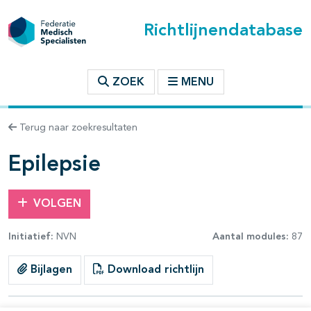
Richtlijnendatabase
t inhoudsopgave
ZOEK
MENU
n binnen deze richtlijn
Terug naar zoekresultaten
les openklappen
Epilepsie
VOLGEN
Initiatief:
NVN
Aantal modules:
87
Bijlagen
Download richtlijn