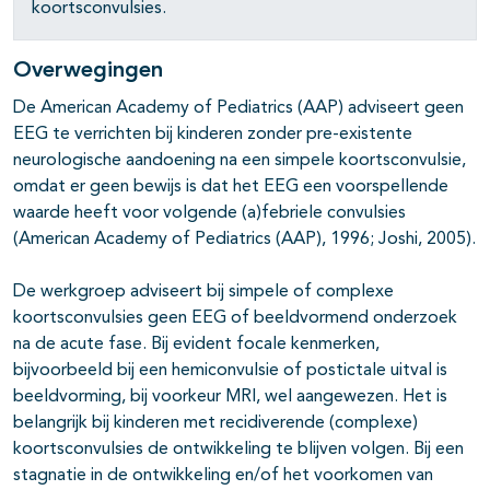
pagina's open- en dichtklappen
koortsconvulsies.
Overwegingen
pagina's open- en dichtklappen
De American Academy of Pediatrics (AAP) adviseert geen
EEG te verrichten bij kinderen zonder pre-existente
pagina's open- en dichtklappen
neurologische aandoening na een simpele koortsconvulsie,
omdat er geen bewijs is dat het EEG een voorspellende
pagina's open- en dichtklappen
waarde heeft voor volgende (a)febriele convulsies
(American Academy of Pediatrics (AAP), 1996; Joshi, 2005).
pagina's open- en dichtklappen
De werkgroep adviseert bij simpele of complexe
koortsconvulsies geen EEG of beeldvormend onderzoek
pagina's open- en dichtklappen
na de acute fase. Bij evident focale kenmerken,
bijvoorbeeld bij een hemiconvulsie of postictale uitval is
beeldvorming, bij voorkeur MRI, wel aangewezen. Het is
pagina's open- en dichtklappen
belangrijk bij kinderen met recidiverende (complexe)
koortsconvulsies de ontwikkeling te blijven volgen. Bij een
stagnatie in de ontwikkeling en/of het voorkomen van