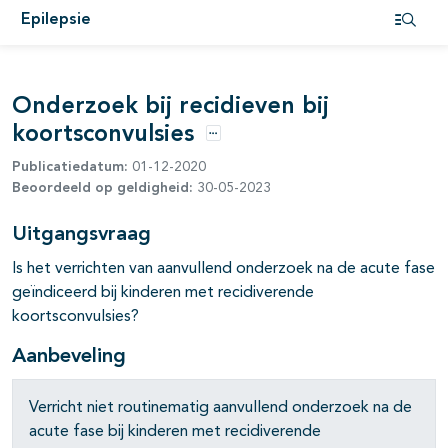
Epilepsie
Open i
pagina's open- en dichtklappen
Onderzoek bij recidieven bij
koortsconvulsies
Opties
Publicatiedatum:
01-12-2020
Beoordeeld op geldigheid:
30-05-2023
pagina's open- en dichtklappen
Uitgangsvraag
Is het verrichten van aanvullend onderzoek na de acute fase
pagina's open- en dichtklappen
geïndiceerd bij kinderen met recidiverende
koortsconvulsies?
Aanbeveling
pagina's open- en dichtklappen
Verricht niet routinematig aanvullend onderzoek na de
acute fase bij kinderen met recidiverende