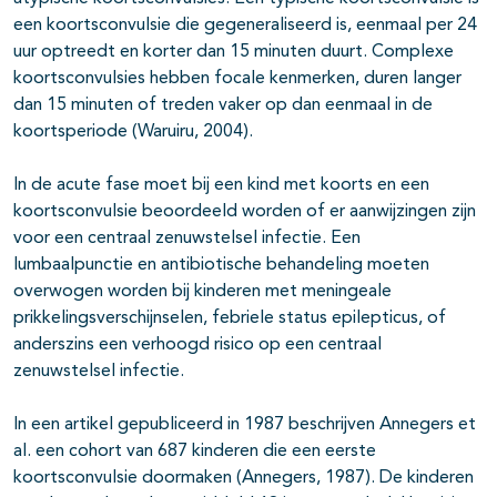
pagina's open- en dichtklappen
een koortsconvulsie die gegeneraliseerd is, eenmaal per 24
uur optreedt en korter dan 15 minuten duurt. Complexe
koortsconvulsies hebben focale kenmerken, duren langer
pagina's open- en dichtklappen
dan 15 minuten of treden vaker op dan eenmaal in de
koortsperiode (Waruiru, 2004).
pagina's open- en dichtklappen
In de acute fase moet bij een kind met koorts en een
pagina's open- en dichtklappen
koortsconvulsie beoordeeld worden of er aanwijzingen zijn
voor een centraal zenuwstelsel infectie. Een
pagina's open- en dichtklappen
lumbaalpunctie en antibiotische behandeling moeten
overwogen worden bij kinderen met meningeale
prikkelingsverschijnselen, febriele status epilepticus, of
pagina's open- en dichtklappen
anderszins een verhoogd risico op een centraal
zenuwstelsel infectie.
pagina's open- en dichtklappen
In een artikel gepubliceerd in 1987 beschrijven Annegers et
al. een cohort van 687 kinderen die een eerste
koortsconvulsie doormaken (Annegers, 1987). De kinderen