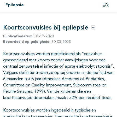
Epilepsie
Open i
pagina's open- en dichtklappen
Koortsconvulsies bij epilepsie
Opties
Publicatiedatum:
01-12-2020
Beoordeeld op geldigheid:
30-05-2023
Koortsconvulsies worden gedefinieerd als “convulsies
pagina's open- en dichtklappen
geassocieerd met koorts zonder aanwijzingen voor een
centraal zenuwstelsel infectie of acute elektrolyt stoornis”.
pagina's open- en dichtklappen
Volgens definitie treden ze op bij kinderen in de leeftijd van
6 maanden tot 6 jaar (American Academy of Pediatrics,
Committee on Quality Improvement, Subcommittee on
Febrile Seizures, 1999). Van de kinderen die een
pagina's open- en dichtklappen
koortsconvulsie doormaken, maakt 32% een recidief door.
Koortsconvulsies worden ingedeeld in typische en
atypische koortsconvulsies. Een typische koortsconvulsie is