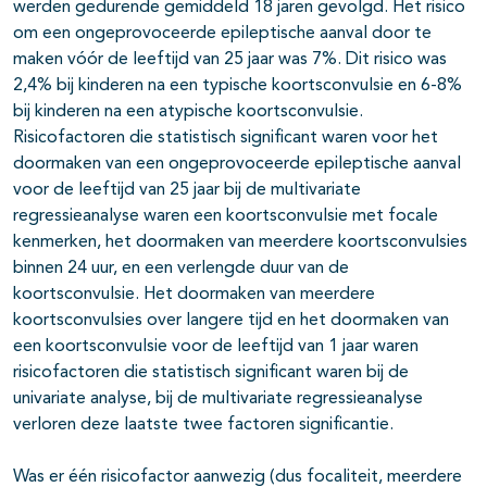
werden gedurende gemiddeld 18 jaren gevolgd. Het risico
om een ongeprovoceerde epileptische aanval door te
pagina's open- en dichtklappen
maken vóór de leeftijd van 25 jaar was 7%. Dit risico was
pagina's open- en dichtklappen
2,4% bij kinderen na een typische koortsconvulsie en 6-8%
bij kinderen na een atypische koortsconvulsie.
pagina's open- en dichtklappen
Risicofactoren die statistisch significant waren voor het
doormaken van een ongeprovoceerde epileptische aanval
pagina's open- en dichtklappen
voor de leeftijd van 25 jaar bij de multivariate
regressieanalyse waren een koortsconvulsie met focale
pagina's open- en dichtklappen
kenmerken, het doormaken van meerdere koortsconvulsies
binnen 24 uur, en een verlengde duur van de
koortsconvulsie. Het doormaken van meerdere
koortsconvulsies over langere tijd en het doormaken van
een koortsconvulsie voor de leeftijd van 1 jaar waren
risicofactoren die statistisch significant waren bij de
univariate analyse, bij de multivariate regressieanalyse
verloren deze laatste twee factoren significantie.
pagina's open- en dichtklappen
Was er één risicofactor aanwezig (dus focaliteit, meerdere