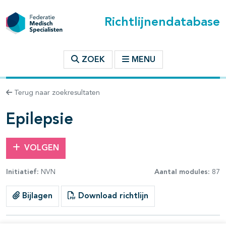
Richtlijnendatabase
t inhoudsopgave
ZOEK
MENU
n binnen deze richtlijn
Terug naar zoekresultaten
les openklappen
Epilepsie
VOLGEN
Initiatief:
NVN
Aantal modules:
87
Bijlagen
Download richtlijn