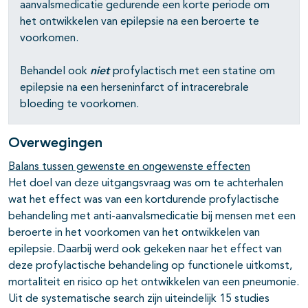
pagina's open- en dichtklappen
aanvalsmedicatie gedurende een korte periode om
het ontwikkelen van epilepsie na een beroerte te
voorkomen.
pagina's open- en dichtklappen
Behandel ook
niet
profylactisch met een statine om
epilepsie na een herseninfarct of intracerebrale
pagina's open- en dichtklappen
bloeding te voorkomen.
pagina's open- en dichtklappen
Overwegingen
pagina's open- en dichtklappen
Balans tussen gewenste en ongewenste effecten
Het doel van deze uitgangsvraag was om te achterhalen
pagina's open- en dichtklappen
wat het effect was van een kortdurende profylactische
behandeling met anti-aanvalsmedicatie bij mensen met een
beroerte in het voorkomen van het ontwikkelen van
epilepsie. Daarbij werd ook gekeken naar het effect van
deze profylactische behandeling op functionele uitkomst,
mortaliteit en risico op het ontwikkelen van een pneumonie.
Uit de systematische search zijn uiteindelijk 15 studies