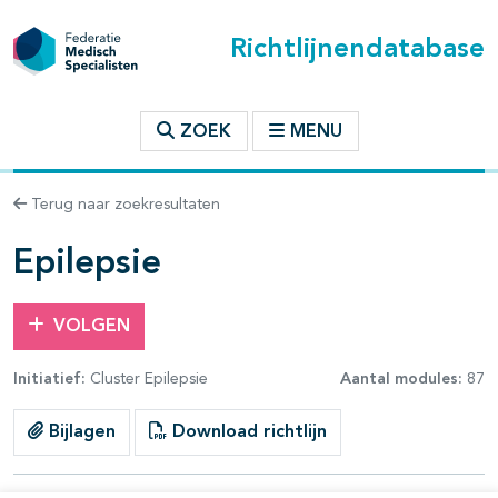
Richtlijnendatabase
t inhoudsopgave
ZOEK
MENU
n binnen deze richtlijn
Terug naar zoekresultaten
les openklappen
Epilepsie
VOLGEN
Initiatief:
Cluster Epilepsie
Aantal modules:
87
Bijlagen
Download richtlijn