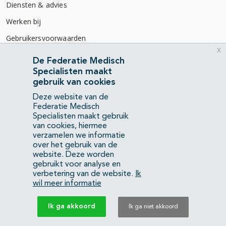
Diensten & advies
Werken bij
Gebruikersvoorwaarden
x
Privacyverklaring
De Federatie Medisch
Specialisten maakt
Contact
gebruik van cookies
Mercatorlaan 1200
Deze website van de
3528 BL Utrecht
Federatie Medisch
Specialisten maakt gebruik
van cookies, hiermee
(088) 505 34 34
verzamelen we informatie
info@richtlijnendatabase.nl
over het gebruik van de
website. Deze worden
gebruikt voor analyse en
YouTube
LinkedIn
verbetering van de website.
Ik
wil meer informatie
KvK Federatie Medisch Specialisten:
40483480
Ik ga akkoord
Ik ga niet akkoord
Privacyverklaring