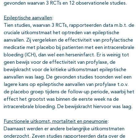
gevonden waarvan 3 RCTs en 12 observationele studies.
pagina's open- en dichtklappen
Epileptische aanvallen
:
Tien studies, waarvan 3 RCTs, rapporteerden data m.b.t. de
cruciale uitkomstmaat het optreden van epileptische
aanvallen. Zij vergeleken de effectiviteit van profylactische
medicatie met placebo bij patienten met een intracerebrale
bloeding (ICH), dan wel een herseninfarct. Er is weinig tot
geen bewijs voor de effectiviteit van profylaxe, de
bewijskracht voor de kritieke uitkomstmaat epileptische
aanvallen was laag. De gevonden studies toonden wel een
pagina's open- en dichtklappen
lagere kans op epileptische aanvallen van profylaxe t.o.v.
de placebo groep tijdens de follow-up periode, waarbij het
effect het grootst was binnen de eerste week na de
intracerebrale bloeding. De bewijskracht hiervoor was laag.
Functionele uitkomst, mortaliteit en pneumonie
:
Daarnaast werden er andere belangrijke uitkomstmaten
onderzocht. Zeven studies rapporteerden data over de