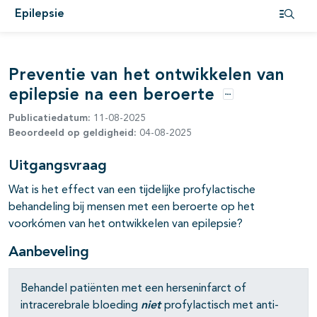
Epilepsie
Open i
pagina's open- en dichtklappen
Preventie van het ontwikkelen van
epilepsie na een beroerte
Opties
Publicatiedatum:
11-08-2025
Beoordeeld op geldigheid:
04-08-2025
pagina's open- en dichtklappen
Uitgangsvraag
Wat is het effect van een tijdelijke profylactische
pagina's open- en dichtklappen
behandeling bij mensen met een beroerte op het
voorkómen van het ontwikkelen van epilepsie?
Aanbeveling
pagina's open- en dichtklappen
Behandel patiënten met een herseninfarct of
intracerebrale bloeding
niet
profylactisch met anti-