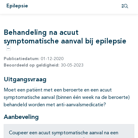
Epilepsie
Open i
pagina's open- en dichtklappen
Behandeling na acuut
symptomatische aanval bij epilepsie
Opties
Publicatiedatum:
01-12-2020
Beoordeeld op geldigheid:
30-05-2023
pagina's open- en dichtklappen
Uitgangsvraag
pagina's open- en dichtklappen
Moet een patiënt met een beroerte en een acuut
symptomatische aanval (binnen één week na de beroerte)
behandeld worden met anti-aanvalsmedicatie?
pagina's open- en dichtklappen
Aanbeveling
Coupeer een acuut symptomatische aanval na een