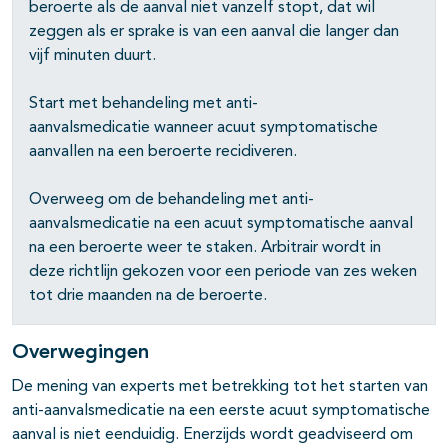
pagina's open- en dichtklappen
beroerte als de aanval niet vanzelf stopt, dat wil
zeggen als er sprake is van een aanval die langer dan
vijf minuten duurt.
pagina's open- en dichtklappen
Start met behandeling met anti-
aanvalsmedicatie wanneer acuut symptomatische
pagina's open- en dichtklappen
aanvallen na een beroerte recidiveren.
pagina's open- en dichtklappen
Overweeg om de behandeling met anti-
aanvalsmedicatie na een acuut symptomatische aanval
pagina's open- en dichtklappen
na een beroerte weer te staken. Arbitrair wordt in
deze richtlijn gekozen voor een periode van zes weken
pagina's open- en dichtklappen
tot drie maanden na de beroerte.
Overwegingen
De mening van experts met betrekking tot het starten van
anti-aanvalsmedicatie na een eerste acuut symptomatische
aanval is niet eenduidig. Enerzijds wordt geadviseerd om