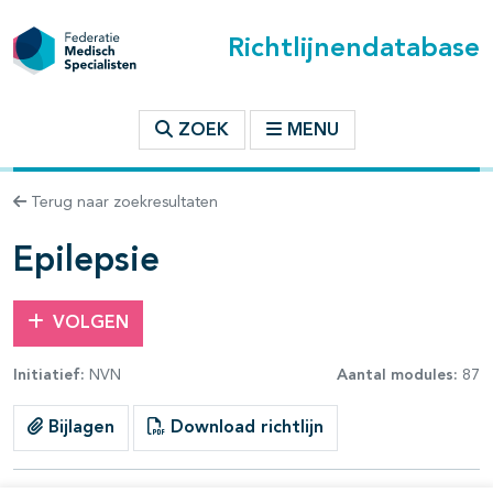
Richtlijnendatabase
t inhoudsopgave
ZOEK
MENU
n binnen deze richtlijn
Terug naar zoekresultaten
les openklappen
Epilepsie
VOLGEN
Initiatief:
NVN
Aantal modules:
87
Bijlagen
Download richtlijn