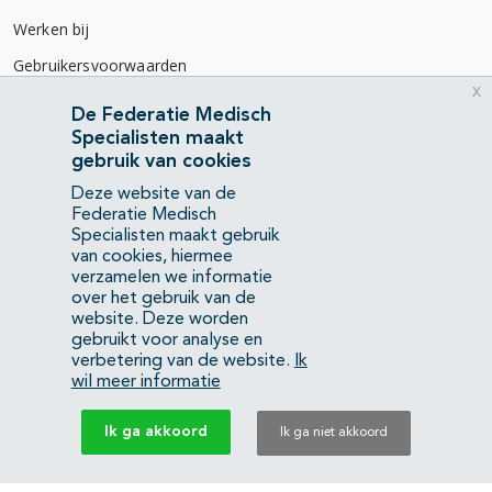
Werken bij
Gebruikersvoorwaarden
x
Privacyverklaring
De Federatie Medisch
Specialisten maakt
Contact
gebruik van cookies
Mercatorlaan 1200
Deze website van de
3528 BL Utrecht
Federatie Medisch
Specialisten maakt gebruik
van cookies, hiermee
(088) 505 34 34
verzamelen we informatie
info@richtlijnendatabase.nl
over het gebruik van de
website. Deze worden
gebruikt voor analyse en
YouTube
LinkedIn
verbetering van de website.
Ik
wil meer informatie
KvK Federatie Medisch Specialisten:
40483480
Ik ga akkoord
Ik ga niet akkoord
Privacyverklaring