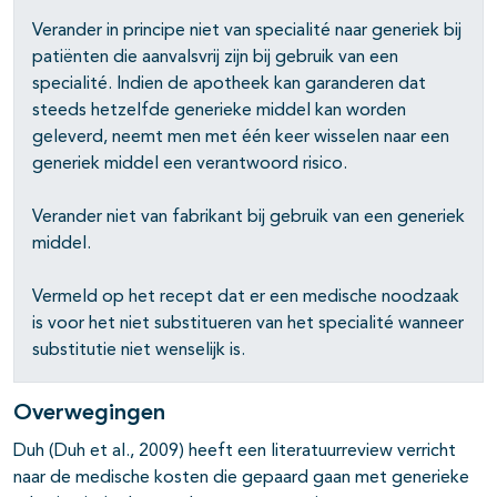
Verander in principe niet van specialité naar generiek bij
patiënten die aanvalsvrij zijn bij gebruik van een
pagina's open- en dichtklappen
specialité. Indien de apotheek kan garanderen dat
steeds hetzelfde generieke middel kan worden
geleverd, neemt men met één keer wisselen naar een
pagina's open- en dichtklappen
generiek middel een verantwoord risico.
Verander niet van fabrikant bij gebruik van een generiek
middel.
pagina's open- en dichtklappen
Vermeld op het recept dat er een medische noodzaak
is voor het niet substitueren van het specialité wanneer
substitutie niet wenselijk is.
pagina's open- en dichtklappen
Overwegingen
pagina's open- en dichtklappen
Duh (Duh et al., 2009) heeft een literatuurreview verricht
pagina's open- en dichtklappen
naar de medische kosten die gepaard gaan met generieke