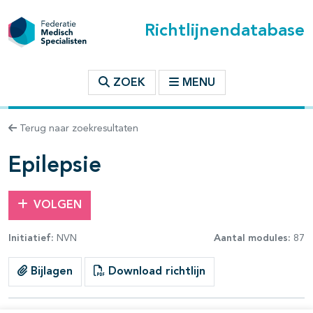
Richtlijnendatabase
t inhoudsopgave
ZOEK
MENU
n binnen deze richtlijn
Terug naar zoekresultaten
les openklappen
Epilepsie
VOLGEN
Initiatief:
NVN
Aantal modules:
87
Bijlagen
Download richtlijn