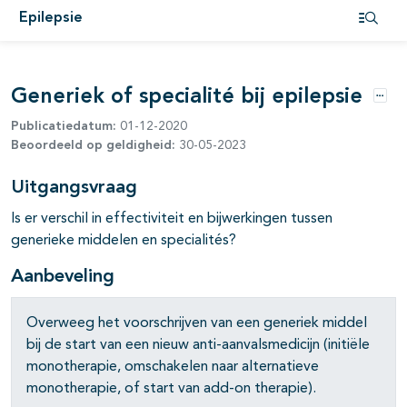
Epilepsie
Open i
pagina's open- en dichtklappen
Generiek of specialité bij epilepsie
Opti
Publicatiedatum:
01-12-2020
Beoordeeld op geldigheid:
30-05-2023
Uitgangsvraag
pagina's open- en dichtklappen
Is er verschil in effectiviteit en bijwerkingen tussen
generieke middelen en specialités?
Aanbeveling
pagina's open- en dichtklappen
Overweeg het voorschrijven van een generiek middel
bij de start van een nieuw anti-aanvalsmedicijn (initiële
monotherapie, omschakelen naar alternatieve
monotherapie, of start van add-on therapie).