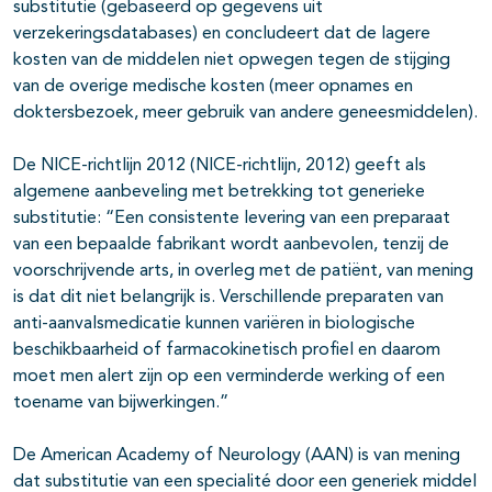
substitutie (gebaseerd op gegevens uit
pagina's open- en dichtklappen
verzekeringsdatabases) en concludeert dat de lagere
pagina's open- en dichtklappen
kosten van de middelen niet opwegen tegen de stijging
van de overige medische kosten (meer opnames en
pagina's open- en dichtklappen
doktersbezoek, meer gebruik van andere geneesmiddelen).
De NICE-richtlijn 2012 (NICE-richtlijn, 2012) geeft als
algemene aanbeveling met betrekking tot generieke
substitutie: “Een consistente levering van een preparaat
van een bepaalde fabrikant wordt aanbevolen, tenzij de
voorschrijvende arts, in overleg met de patiënt, van mening
is dat dit niet belangrijk is. Verschillende preparaten van
anti-aanvalsmedicatie kunnen variëren in biologische
pagina's open- en dichtklappen
beschikbaarheid of farmacokinetisch profiel en daarom
moet men alert zijn op een verminderde werking of een
toename van bijwerkingen.”
De American Academy of Neurology (AAN) is van mening
dat substitutie van een specialité door een generiek middel