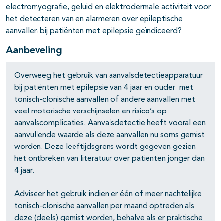
pagina's open- en dichtklappen
electromyografie, geluid en elektrodermale activiteit voor
het detecteren van en alarmeren over epileptische
aanvallen bij patiënten met epilepsie geïndiceerd?
pagina's open- en dichtklappen
Aanbeveling
pagina's open- en dichtklappen
Overweeg het gebruik van aanvalsdetectieapparatuur
bij patiënten met epilepsie van 4 jaar en ouder met
pagina's open- en dichtklappen
tonisch-clonische aanvallen of andere aanvallen met
veel motorische verschijnselen en risico’s op
pagina's open- en dichtklappen
aanvalscomplicaties. Aanvalsdetectie heeft vooral een
pagina's open- en dichtklappen
aanvullende waarde als deze aanvallen nu soms gemist
worden. Deze leeftijdsgrens wordt gegeven gezien
pagina's open- en dichtklappen
het ontbreken van literatuur over patiënten jonger dan
4 jaar.
Adviseer het gebruik indien er één of meer nachtelijke
tonisch-clonische aanvallen per maand optreden als
deze (deels) gemist worden, behalve als er praktische