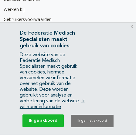
Werken bij
Gebruikersvoorwaarden
x
Privacyverklaring
De Federatie Medisch
Specialisten maakt
Contact
gebruik van cookies
Mercatorlaan 1200
Deze website van de
3528 BL Utrecht
Federatie Medisch
Specialisten maakt gebruik
van cookies, hiermee
(088) 505 34 34
verzamelen we informatie
info@richtlijnendatabase.nl
over het gebruik van de
website. Deze worden
gebruikt voor analyse en
YouTube
LinkedIn
verbetering van de website.
Ik
wil meer informatie
KvK Federatie Medisch Specialisten:
40483480
Ik ga akkoord
Ik ga niet akkoord
Privacyverklaring