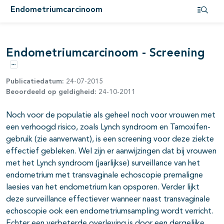
pagina's open- en dichtklappen
Endometriumcarcinoom
Open i
pagina's open- en dichtklappen
Endometriumcarcinoom - Screening
pagina's open- en dichtklappen
Opties
Publicatiedatum:
24-07-2015
Beoordeeld op geldigheid:
24-10-2011
Noch voor de populatie als geheel noch voor vrouwen met
een verhoogd risico, zoals Lynch syndroom en Tamoxifen-
gebruik (zie aanverwant), is een screening voor deze ziekte
effectief gebleken. Wel zijn er aanwijzingen dat bij vrouwen
met het Lynch syndroom (jaarlijkse) surveillance van het
endometrium met transvaginale echoscopie premaligne
laesies van het endometrium kan opsporen. Verder lijkt
deze surveillance effectiever wanneer naast transvaginale
echoscopie ook een endometriumsampling wordt verricht.
Echter een verbeterde overleving is door een dergelijke