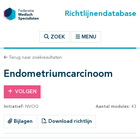
Richtlijnendatabase
t inhoudsopgave
ZOEK
MENU
n binnen deze richtlijn
Terug naar zoekresultaten
les openklappen
Endometriumcarcinoom
VOLGEN
Initiatief:
NVOG
Aantal modules:
43
Bijlagen
Download richtlijn