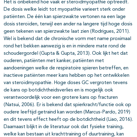
Het is onbekend hoe vaak er steroïdmyopathie optreedt.
De dosis welke leidt tot myopathie varieert sterk onder
patiënten. De één kan spierzwakte vertonen na een lage
dosis steroïden, terwijl een ander na langere tijd hoge dosis
geen tekenen van spierzwakte laat zien (Rodrigues, 2011).
Wel is bekend dat de chronische vorm met name proximaal
rond het bekken aanwezig is en in mindere mate rond de
schoudergordel (Gupta & Gupta, 2013). Ook lijkt het dat
ouderen, patiënten met kanker, patiënten met
aandoeningen welke de respiratoire spieren betreffen, en
inactieve patiënten meer kans hebben op het ontwikkelen
van steroïdmyopathie. Hoge doses GC vergroten tevens
de kans op botdichtheidsverlies en is mogelijk ook
verantwoordelijk voor een grotere kans op fracturen
(Natsui, 2006). Er is bekend dat spierkracht/functie ook op
oudere leeftijd getraind kan worden (Marcus-Pardo, 2019)
en dit tevens effect heeft op de botdichtheid (Liao, 2016).
Daarnaast blijkt in de literatuur ook dat fysieke training,
welke kan bestaan uit krachttraining of duurtraining, kan