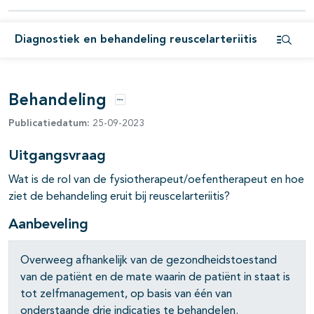
pagina's open- en dichtklappen
pagina's open- en dichtklappen
Diagnostiek en behandeling reuscelarteriitis
Open i
pagina's open- en dichtklappen
pagina's open- en dichtklappen
Behandeling
Opties
Publicatiedatum:
25-09-2023
Uitgangsvraag
Wat is de rol van de fysiotherapeut/oefentherapeut en hoe
ziet de behandeling eruit bij reuscelarteriitis?
pagina's open- en dichtklappen
Aanbeveling
pagina's open- en dichtklappen
Overweeg afhankelijk van de gezondheidstoestand
van de patiënt en de mate waarin de patiënt in staat is
tot zelfmanagement, op basis van één van
onderstaande drie indicaties te behandelen.