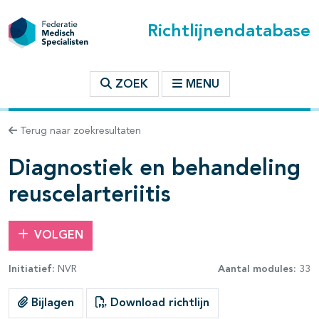
Richtlijnendatabase
t inhoudsopgave
ZOEK
MENU
n binnen deze richtlijn
Terug naar zoekresultaten
les openklappen
Diagnostiek en behandeling
reuscelarteriitis
VOLGEN
Initiatief:
NVR
Aantal modules:
33
pagina's open- en dichtklappen
Bijlagen
Download richtlijn