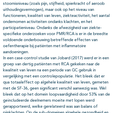
stoornisniveau (zoals pijn, stijfheid, spierkracht of aeroob
uithoudingsvermogen), maar ook op het niveau van
functioneren, kwaliteit van leven, ziekteactiviteit, het aantal
ondernomen activiteiten ondanks klachten, en het
participatieniveau. Ondanks de afwezigheid van ziekte-
specifieke onderzoeken voor PMR/RCA is er in de breedte
voldoende onderbouwing betreffende effecten van
oefentherapie bij patiënten met inflammatoire
aandoeningen.
In een case-control studie van Jobard (2017) werd er in een
groep van dertig patiënten met RCA gekeken naar de
kwaliteit van leven na een periode van GC gebruik in
vergelijking met een controlepopulatie. Het bleek dat er
qua totaaleffect op algehele kwaliteit van leven, gemeten
met de SF-36, geen significant verschil aanwezig was. Wel
bleek dat op het domein loopvaardigheid door 53% van de
geïncludeerde deelnemers moeite met lopen werd
gerapporteerd, welke gerelateerd was aan balans of
pijnklachten. Op de sub-domeinen algehele gezondheid en