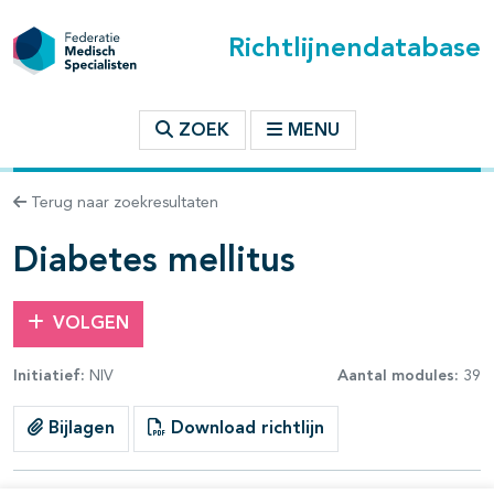
Richtlijnendatabase
t inhoudsopgave
ZOEK
MENU
n binnen deze richtlijn
Terug naar zoekresultaten
les openklappen
Diabetes mellitus
VOLGEN
Initiatief:
NIV
Aantal modules:
39
pagina's open- en dichtklappen
Bijlagen
Download richtlijn
pagina's open- en dichtklappen