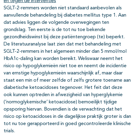
en tegen de interventies
SGLT-2-remmers worden niet standaard aanbevolen als
aanvullende behandeling bij diabetes mellitus type 1. Aan
dat advies liggen de volgende overwegingen ten
grondslag. Ten eerste is de tot nu toe bekende
gezondheidswinst bij deze patiëntengroep (te) beperkt.
De literatuuranalyse laat zien dat met behandeling met
SGLT-2-remmers in het algemeen minder dan 5 mmol/mol
HbA1c-daling kan worden bereikt. Weliswaar neemt het
risico op hypoglykemieën niet toe en neemt de incidentie
van ernstige hypoglykemieën waarschijnlijk af, maar daar
staat een min of meer zelfde of zelfs grotere toename aan
diabetische ketoacidoses tegenover. Het feit dat deze
ook kunnen optreden in afwezigheid van hyperglykemie
(‘normoglykemische’ ketoacidose) bemoeilijkt tijdige
opsporing hiervan. Bovendien is de verwachting dat het
risico op ketoacidoses in de dagelijkse praktijk groter is dan
tot nu toe gerapporteerd in goed gecontroleerde klinische
trials.