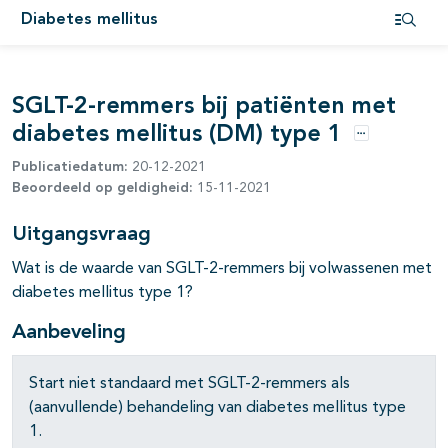
Diabetes mellitus
Open i
SGLT-2-remmers bij patiënten met
diabetes mellitus (DM) type 1
Opties
Publicatiedatum:
20-12-2021
Beoordeeld op geldigheid:
15-11-2021
Uitgangsvraag
Wat is de waarde van SGLT-2-remmers bij volwassenen met
diabetes mellitus type 1?
Aanbeveling
Start niet standaard met SGLT-2-remmers als
(aanvullende) behandeling van diabetes mellitus type
pagina's open- en dichtklappen
1.