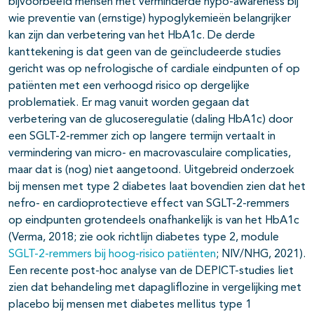
bijvoorbeeld mensen met verminderde hypo-awareness bij
wie preventie van (ernstige) hypoglykemieën belangrijker
kan zijn dan verbetering van het HbA1c. De derde
kanttekening is dat geen van de geïncludeerde studies
gericht was op nefrologische of cardiale eindpunten of op
patiënten met een verhoogd risico op dergelijke
problematiek. Er mag vanuit worden gegaan dat
verbetering van de glucoseregulatie (daling HbA1c) door
een SGLT-2-remmer zich op langere termijn vertaalt in
vermindering van micro- en macrovasculaire complicaties,
maar dat is (nog) niet aangetoond. Uitgebreid onderzoek
bij mensen met type 2 diabetes laat bovendien zien dat het
nefro- en cardioprotectieve effect van SGLT-2-remmers
op eindpunten grotendeels onafhankelijk is van het HbA1c
(Verma, 2018; zie ook richtlijn diabetes type 2, module
SGLT-2-remmers bij hoog-risico patiënten
; NIV/NHG, 2021).
Een recente post-hoc analyse van de DEPICT-studies liet
zien dat behandeling met dapagliflozine in vergelijking met
placebo bij mensen met diabetes mellitus type 1