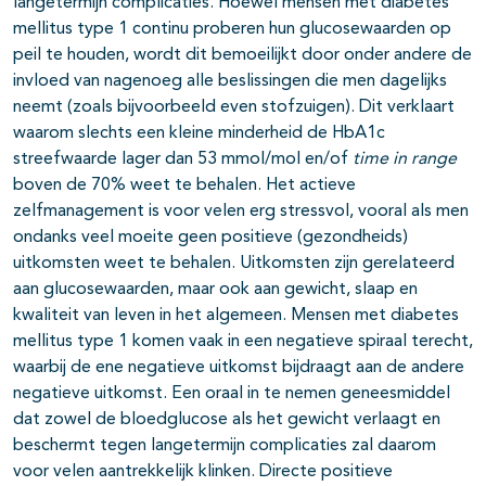
langetermijn complicaties. Hoewel mensen met diabetes
mellitus type 1 continu proberen hun glucosewaarden op
peil te houden, wordt dit bemoeilijkt door onder andere de
invloed van nagenoeg alle beslissingen die men dagelijks
neemt (zoals bijvoorbeeld even stofzuigen). Dit verklaart
waarom slechts een kleine minderheid de HbA1c
streefwaarde lager dan 53 mmol/mol en/of
time in range
boven de 70% weet te behalen. Het actieve
zelfmanagement is voor velen erg stressvol, vooral als men
ondanks veel moeite geen positieve (gezondheids)
uitkomsten weet te behalen. Uitkomsten zijn gerelateerd
aan glucosewaarden, maar ook aan gewicht, slaap en
kwaliteit van leven in het algemeen. Mensen met diabetes
mellitus type 1 komen vaak in een negatieve spiraal terecht,
waarbij de ene negatieve uitkomst bijdraagt aan de andere
negatieve uitkomst. Een oraal in te nemen geneesmiddel
dat zowel de bloedglucose als het gewicht verlaagt en
beschermt tegen langetermijn complicaties zal daarom
voor velen aantrekkelijk klinken. Directe positieve