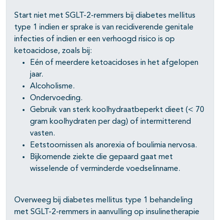
pagina's open- en dichtklappen
Start niet met SGLT-2-remmers bij diabetes mellitus
type 1 indien er sprake is van recidiverende genitale
infecties of indien er een verhoogd risico is op
pagina's open- en dichtklappen
ketoacidose, zoals bij:
Eén of meerdere ketoacidoses in het afgelopen
pagina's open- en dichtklappen
jaar.
Alcoholisme.
Ondervoeding.
Gebruik van sterk koolhydraatbeperkt dieet (< 70
gram koolhydraten per dag) of intermitterend
vasten.
Eetstoornissen als anorexia of boulimia nervosa.
Bijkomende ziekte die gepaard gaat met
wisselende of verminderde voedselinname.
Overweeg bij diabetes mellitus type 1 behandeling
met SGLT-2-remmers in aanvulling op insulinetherapie