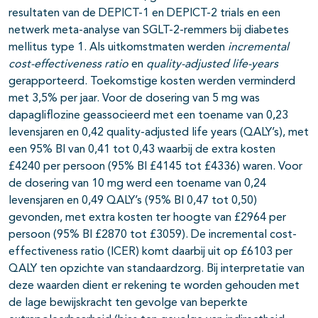
resultaten van de DEPICT-1 en DEPICT-2 trials en een
netwerk meta-analyse van SGLT-2-remmers bij diabetes
mellitus type 1. Als uitkomstmaten werden
incremental
cost-effectiveness ratio
en
quality-adjusted life-years
gerapporteerd. Toekomstige kosten werden verminderd
met 3,5% per jaar. Voor de dosering van 5 mg was
dapagliflozine geassocieerd met een toename van 0,23
levensjaren en 0,42 quality-adjusted life years (QALY’s), met
een 95% BI van 0,41 tot 0,43 waarbij de extra kosten
£4240 per persoon (95% BI £4145 tot £4336) waren. Voor
de dosering van 10 mg werd een toename van 0,24
levensjaren en 0,49 QALY’s (95% BI 0,47 tot 0,50)
gevonden, met extra kosten ter hoogte van £2964 per
persoon (95% BI £2870 tot £3059). De incremental cost-
effectiveness ratio (ICER) komt daarbij uit op £6103 per
QALY ten opzichte van standaardzorg. Bij interpretatie van
deze waarden dient er rekening te worden gehouden met
de lage bewijskracht ten gevolge van beperkte