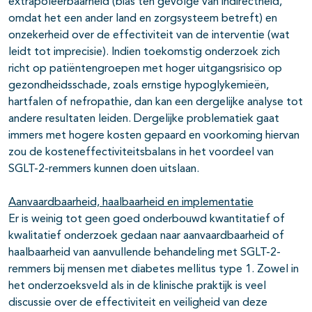
extrapoleerbaarheid (bias ten gevolge van indirectheid,
omdat het een ander land en zorgsysteem betreft) en
onzekerheid over de effectiviteit van de interventie (wat
leidt tot imprecisie). Indien toekomstig onderzoek zich
richt op patiëntengroepen met hoger uitgangsrisico op
gezondheidsschade, zoals ernstige hypoglykemieën,
hartfalen of nefropathie, dan kan een dergelijke analyse tot
andere resultaten leiden. Dergelijke problematiek gaat
immers met hogere kosten gepaard en voorkoming hiervan
zou de kosteneffectiviteitsbalans in het voordeel van
SGLT-2-remmers kunnen doen uitslaan.
Aanvaardbaarheid, haalbaarheid en implementatie
Er is weinig tot geen goed onderbouwd kwantitatief of
kwalitatief onderzoek gedaan naar aanvaardbaarheid of
haalbaarheid van aanvullende behandeling met SGLT-2-
remmers bij mensen met diabetes mellitus type 1. Zowel in
het onderzoeksveld als in de klinische praktijk is veel
discussie over de effectiviteit en veiligheid van deze