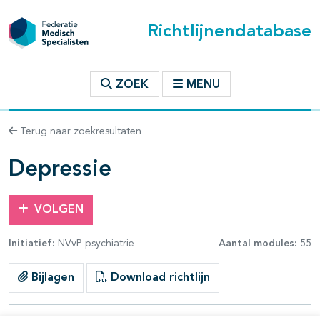
Richtlijnendatabase
t inhoudsopgave
ZOEK
MENU
n binnen deze richtlijn
Terug naar zoekresultaten
les openklappen
Depressie
VOLGEN
Initiatief:
NVvP psychiatrie
Aantal modules:
55
Bijlagen
Download richtlijn
pagina's open- en dichtklappen