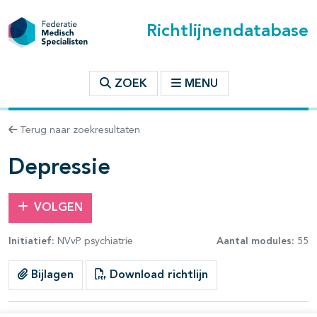
Richtlijnendatabase
t inhoudsopgave
ZOEK
MENU
n binnen deze richtlijn
Terug naar zoekresultaten
les openklappen
Depressie
VOLGEN
Initiatief:
NVvP psychiatrie
Aantal modules:
55
Bijlagen
Download richtlijn
pagina's open- en dichtklappen