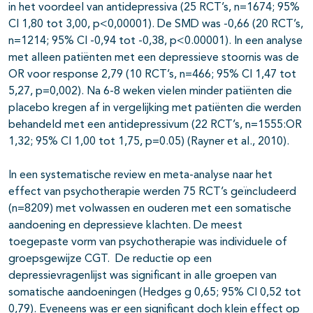
in het voordeel van antidepressiva (25 RCT’s, n=1674; 95%
CI 1,80 tot 3,00, p<0,00001). De SMD was -0,66 (20 RCT’s,
n=1214; 95% CI -0,94 tot -0,38, p<0.00001). In een analyse
met alleen patiënten met een depressieve stoornis was de
OR voor response 2,79 (10 RCT’s, n=466; 95% CI 1,47 tot
5,27, p=0,002). Na 6-8 weken vielen minder patiënten die
placebo kregen af ​​in vergelijking met patiënten die werden
behandeld met een antidepressivum (22 RCT’s, n=1555:OR
1,32; 95% CI 1,00 tot 1,75, p=0.05) (Rayner et al., 2010).
In een systematische review en meta-analyse naar het
effect van psychotherapie werden 75 RCT’s geïncludeerd
(n=8209) met volwassen en ouderen met een somatische
aandoening en depressieve klachten. De meest
toegepaste vorm van psychotherapie was individuele of
groepsgewijze CGT. De reductie op een
depressievragenlijst was significant in alle groepen van
somatische aandoeningen (Hedges g 0,65; 95% CI 0,52 tot
0,79). Eveneens was er een significant doch klein effect op