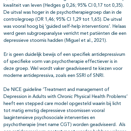
kwaliteit van leven (Hedges g 0,26; 95% CI 0,17 tot 0,35).
De uitval was hoger in de psychotherapiegroep dan in de
controlegroep (OR 1,46; 95% CI 1,29 tot 1,65). De uitval
was vooral hoog bij ‘guided self-help interventions’. Helaas
werd geen subgroepanalyse verricht met patiënten die een
depressieve stoornis hadden (Miguel et al., 2021).
Er is geen duidelijk bewijs of een specifiek antidepressivum
of specifieke vorm van psychotherapie effectiever is in
deze groep. Wel wordt vaker geadviseerd te kiezen voor
moderne antidepressiva, zoals een SSRI of SNRI.
De NICE guideline ‘Treatment and management of
Depression in Adults with Chronic Physical Health Problems‘
heeft een stepped care model opgesteld waarin bij licht
tot matig ernstig depressieve stoornissen vooral
laagintensieve psychosociale interventies en
psychotherapie (met name CGT) worden geadviseerd. Als