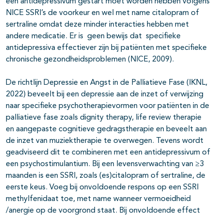
een antidepressivum gestart moet worden hebben volgens
NICE SSRI’s de voorkeur en wel met name citalopram of
sertraline omdat deze minder interacties hebben met
andere medicatie. Er is geen bewijs dat specifieke
antidepressiva effectiever zijn bij patiënten met specifieke
chronische gezondheidsproblemen (NICE, 2009).
De richtlijn Depressie en Angst in de Palliatieve Fase (IKNL,
2022) beveelt bij een depressie aan de inzet of verwijzing
naar specifieke psychotherapievormen voor patiënten in de
palliatieve fase zoals dignity therapy, life review therapie
en aangepaste cognitieve gedragstherapie en beveelt aan
de inzet van muziektherapie te overwegen. Tevens wordt
geadviseerd dit te combineren met een antidepressivum of
een psychostimulantium. Bij een levensverwachting van ≥3
maanden is een SSRI, zoals (es)citalopram of sertraline, de
eerste keus. Voeg bij onvoldoende respons op een SSRI
methylfenidaat toe, met name wanneer vermoeidheid
/anergie op de voorgrond staat. Bij onvoldoende effect