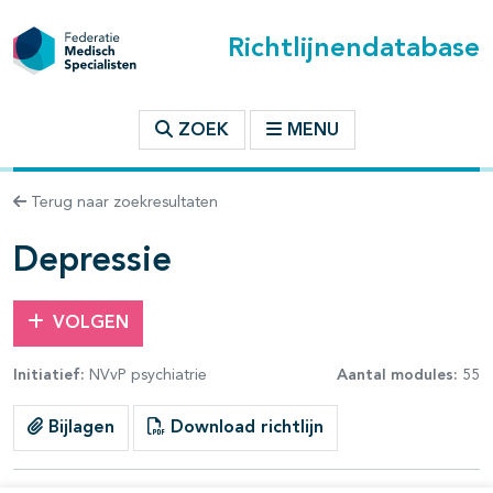
Richtlijnendatabase
t inhoudsopgave
ZOEK
MENU
n binnen deze richtlijn
Terug naar zoekresultaten
les openklappen
Depressie
VOLGEN
Initiatief:
NVvP psychiatrie
Aantal modules:
55
Bijlagen
Download richtlijn
pagina's open- en dichtklappen