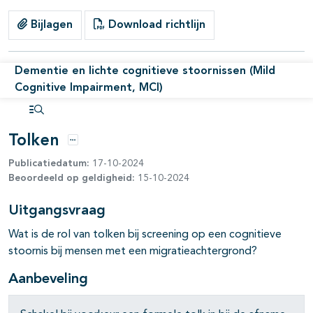
Bijlagen
Download richtlijn
pagina's open- en dichtklappen
Dementie en lichte cognitieve stoornissen (Mild
Cognitive Impairment, MCI)
Open inhoudsopgave
Tolken
pagina's open- en dichtklappen
Opties
Publicatiedatum:
17-10-2024
Beoordeeld op geldigheid:
15-10-2024
Uitgangsvraag
Wat is de rol van tolken bij screening op een cognitieve
stoornis bij mensen met een migratieachtergrond?
pagina's open- en dichtklappen
Aanbeveling
pagina's open- en dichtklappen