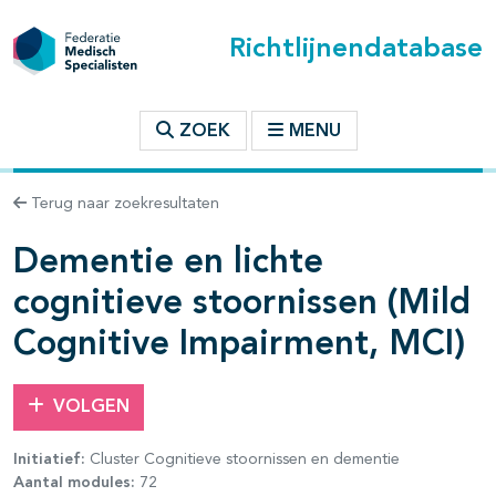
Richtlijnendatabase
t inhoudsopgave
ZOEK
MENU
n binnen deze richtlijn
Terug naar zoekresultaten
Dementie en lichte
les openklappen
cognitieve stoornissen (Mild
Cognitive Impairment, MCI)
VOLGEN
pagina's open- en dichtklappen
Initiatief:
Cluster Cognitieve stoornissen en dementie
Aantal modules:
72