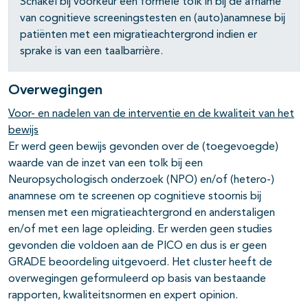
Schakel bij voorkeur een formele tolk in bij de afname
pagina's open- en dichtklappen
van cognitieve screeningstesten en (auto)anamnese bij
patiënten met een migratieachtergrond indien er
sprake is van een taalbarrière.
pagina's open- en dichtklappen
Overwegingen
pagina's open- en dichtklappen
Voor- en nadelen van de interventie en de kwaliteit van het
bewijs
pagina's open- en dichtklappen
Er werd geen bewijs gevonden over de (toegevoegde)
waarde van de inzet van een tolk bij een
pagina's open- en dichtklappen
Neuropsychologisch onderzoek (NPO) en/of (hetero-)
anamnese om te screenen op cognitieve stoornis bij
mensen met een migratieachtergrond en anderstaligen
en/of met een lage opleiding. Er werden geen studies
gevonden die voldoen aan de PICO en dus is er geen
GRADE beoordeling uitgevoerd. Het cluster heeft de
overwegingen geformuleerd op basis van bestaande
rapporten, kwaliteitsnormen en expert opinion.