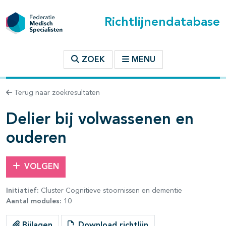
Richtlijnendatabase
t inhoudsopgave
ZOEK
MENU
n binnen deze richtlijn
Terug naar zoekresultaten
les openklappen
Delier bij volwassenen en
ouderen
VOLGEN
Initiatief:
Cluster Cognitieve stoornissen en dementie
Aantal modules:
10
pagina's open- en dichtklappen
Bijlagen
Download richtlijn