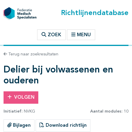
Richtlijnendatabase
t inhoudsopgave
ZOEK
MENU
n binnen deze richtlijn
Terug naar zoekresultaten
les openklappen
Delier bij volwassenen en
ouderen
VOLGEN
Initiatief:
NVKG
Aantal modules:
10
Bijlagen
Download richtlijn
pagina's open- en dichtklappen