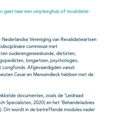
n gaat naar een verpleeghuis of revalidatie-
e Nederlandse Vereniging van Revalidatieartsen
idisciplinaire commissie met
isten ouderengeneeskunde, diëtisten,
logopedisten, longartsen, psychologen,
et Longfonds. Afgevaardigden vanuit
apeuten Cesar en Mensendieck hebben met de
wikkelde documenten, zoals de ‘Leidraad
h Specialisten, 2020) en het ‘Behandeladvies
0). Dit wordt in de betreffende modules nader