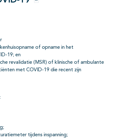
COVID-19
Opties
r
 ziekenhuisopname of opname in het
ID-19; en
sche revalidatie (MSR) of klinische of ambulante
tiënten met COVID-19 die recent zijn
:
g;
uratiemeter tijdens inspanning;