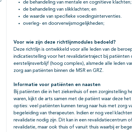
de behandeling van mentale en cognitieve klachten;
Subpagina's open- en dichtklappen
de behandeling van slikklachten; en
de waarde van specifieke voedingsinterventies.
overleg- en doorverwijsmogelijkheden;
Voor wie zijn deze richtlijnmodules bedoeld?
Deze richtlijn is ontwikkeld voor alle leden van de beroe
indicatiestelling voor het revalidatietraject bij patiën
eerstelijnsverblijf (hoog complex), alsmede alle leden v
zorg aan patiënten binnen de MSR en GRZ.
Informatie voor patiënten en naasten
Bij patiënten die in het ziekenhuis of een zorginstellin
waren, kijkt de arts samen met de patiënt waar deze het b
opties: veel patiënten kunnen terug naar huis met zorg v
begeleiding van therapeuten. Indien er nog veel klachten
revalidatie nodig zijn. Dit kan in een revalidatiecentrum of
revalidatie, maar ook thuis of vanuit thuis waarbij er bege