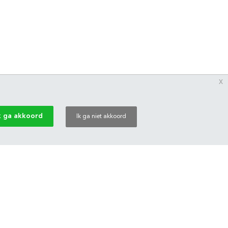
x
k ga akkoord
Ik ga niet akkoord