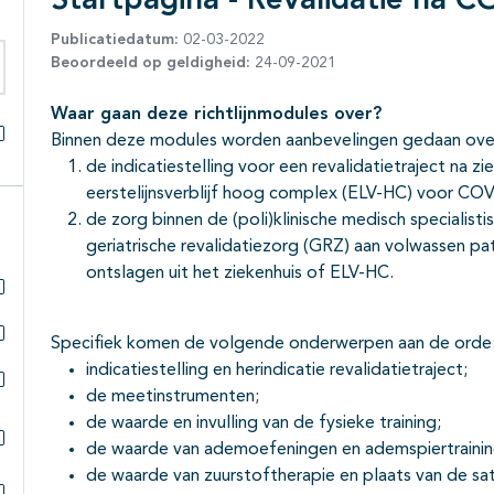
Startpagina - Revalidatie na 
Publicatiedatum:
02-03-2022
Beoordeeld op geldigheid:
24-09-2021
eken binnen deze richtlijn
Waar gaan deze richtlijnmodules over?
Binnen deze modules worden aanbevelingen gedaan ove
Alles openklappen
de indicatiestelling voor een revalidatietraject na
eerstelijnsverblijf hoog complex (ELV-HC) voor COV
de zorg binnen de (poli)klinische medisch specialisti
geriatrische revalidatiezorg (GRZ) aan volwassen pa
ontslagen uit het ziekenhuis of ELV-HC.
Subpagina's open- en dichtklappen
Specifiek komen de volgende onderwerpen aan de orde
Subpagina's open- en dichtklappen
indicatiestelling en herindicatie revalidatietraject;
de meetinstrumenten;
Subpagina's open- en dichtklappen
de waarde en invulling van de fysieke training;
de waarde van ademoefeningen en ademspiertrainin
Subpagina's open- en dichtklappen
de waarde van zuurstoftherapie en plaats van de sat