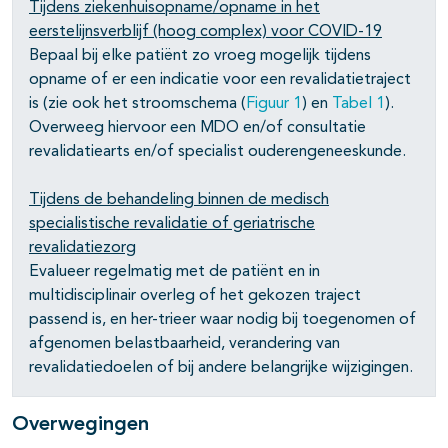
Tijdens ziekenhuisopname/opname in het
eerstelijnsverblijf (hoog complex) voor COVID-19
pagina's open- en dichtklappen
Bepaal bij elke patiënt zo vroeg mogelijk tijdens
opname of er een indicatie voor een revalidatietraject
is (zie ook het stroomschema (
Figuur 1
) en
Tabel 1
).
pagina's open- en dichtklappen
Overweeg hiervoor een MDO en/of consultatie
revalidatiearts en/of specialist ouderengeneeskunde.
pagina's open- en dichtklappen
Tijdens de behandeling binnen de medisch
specialistische revalidatie of geriatrische
revalidatiezorg
Evalueer regelmatig met de patiënt en in
multidisciplinair overleg of het gekozen traject
passend is, en her-trieer waar nodig bij toegenomen of
afgenomen belastbaarheid, verandering van
revalidatiedoelen of bij andere belangrijke wijzigingen.
Overwegingen