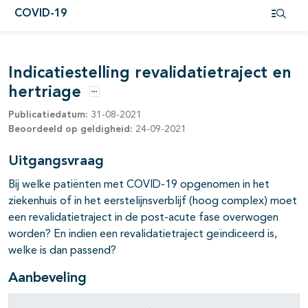
COVID-19
pagina's open- en dichtklappen
Open i
pagina's open- en dichtklappen
Indicatiestelling revalidatietraject en
hertriage
Opties
Publicatiedatum:
31-08-2021
Beoordeeld op geldigheid:
24-09-2021
Uitgangsvraag
Bij welke patiënten met COVID-19 opgenomen in het
ziekenhuis of in het eerstelijnsverblijf (hoog complex) moet
een revalidatietraject in de post-acute fase overwogen
worden? En indien een revalidatietraject geïndiceerd is,
welke is dan passend?
Aanbeveling