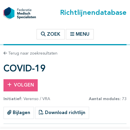
Richtlijnendatabase
t inhoudsopgave
ZOEK
MENU
n binnen deze richtlijn
Terug naar zoekresultaten
les openklappen
COVID-19
VOLGEN
Initiatief:
Verenso / VRA
Aantal modules:
73
pagina's open- en dichtklappen
Bijlagen
Download richtlijn
pagina's open- en dichtklappen
pagina's open- en dichtklappen