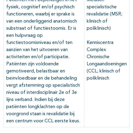
Patiënten met beperkingen in het
Medisch
fysiek, cognitief en/of psychisch
specialistische
functioneren, waarbij er sprake is
revalidatie (MSR;
van een onderliggend anatomisch
klinisch of
substraat of functiestoornis. Er is
poliklinisch)
een hulpvraag op
functiestoornisniveau en/of ten
Kenniscentra
aanzien van het uitvoeren van
Complex
activiteiten en/of participatie.
Chronische
Patiënten zijn voldoende
Longaandoeningen
gemotiveerd, belastbaar en
(CCL; klinisch of
beïnvloedbaar en de behandeling
poliklinisch
vergt afstemming op specialistisch
niveau of interdisciplinair 2e of 3e
lijns verband. Indien bij deze
patiënten longklachten op de
voorgrond staan is revalidatie bij
een centrum voor CCL eerste keus.