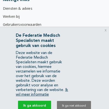
Diensten & advies
Werken bij
Gebruikersvoorwaarden
x
Privacyverklaring
De Federatie Medisch
Specialisten maakt
Contact
gebruik van cookies
Mercatorlaan 1200
Deze website van de
3528 BL Utrecht
Federatie Medisch
Specialisten maakt gebruik
van cookies, hiermee
(088) 505 34 34
verzamelen we informatie
info@richtlijnendatabase.nl
over het gebruik van de
website. Deze worden
gebruikt voor analyse en
YouTube
LinkedIn
verbetering van de website.
Ik
wil meer informatie
KvK Federatie Medisch Specialisten:
40483480
Ik ga akkoord
Ik ga niet akkoord