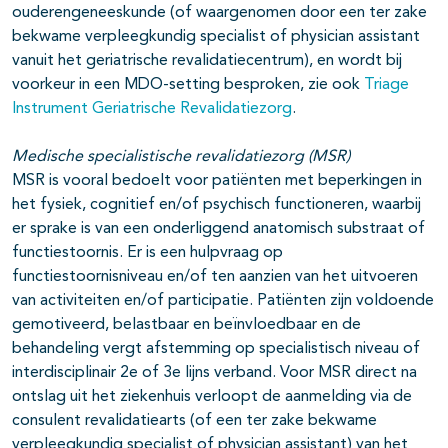
ouderengeneeskunde (of waargenomen door een ter zake
bekwame verpleegkundig specialist of physician assistant
vanuit het geriatrische revalidatiecentrum), en wordt bij
voorkeur in een MDO-setting besproken, zie ook
Triage
Instrument Geriatrische Revalidatiezorg
.
Medische specialistische revalidatiezorg (MSR)
MSR is vooral bedoelt voor patiënten met beperkingen in
het fysiek, cognitief en/of psychisch functioneren, waarbij
er sprake is van een onderliggend anatomisch substraat of
functiestoornis. Er is een hulpvraag op
functiestoornisniveau en/of ten aanzien van het uitvoeren
van activiteiten en/of participatie. Patiënten zijn voldoende
gemotiveerd, belastbaar en beïnvloedbaar en de
behandeling vergt afstemming op specialistisch niveau of
interdisciplinair 2e of 3e lijns verband. Voor MSR direct na
ontslag uit het ziekenhuis verloopt de aanmelding via de
consulent revalidatiearts (of een ter zake bekwame
verpleegkundig specialist of physician assistant) van het