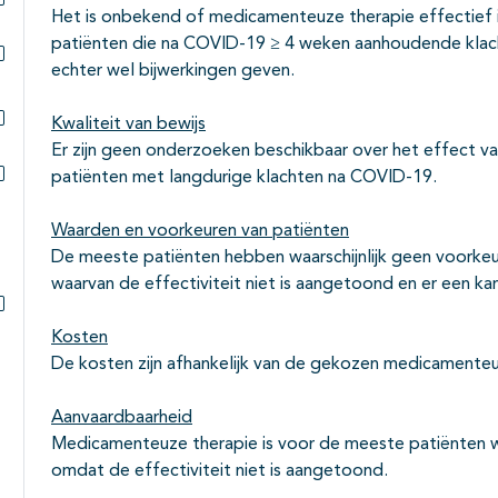
Het is onbekend of medicamenteuze therapie effectief is
Subpagina's open- en dichtklappen
patiënten die na COVID-19 ≥ 4 weken aanhoudende kla
echter wel bijwerkingen geven.
Subpagina's open- en dichtklappen
Kwaliteit van bewijs
Subpagina's open- en dichtklappen
Er zijn geen onderzoeken beschikbaar over het effect v
patiënten met langdurige klachten na COVID-19.
Subpagina's open- en dichtklappen
Waarden en voorkeuren van patiënten
De meeste patiënten hebben waarschijnlijk geen voork
waarvan de effectiviteit niet is aangetoond en er een ka
Subpagina's open- en dichtklappen
Kosten
De kosten zijn afhankelijk van de gekozen medicamente
Aanvaardbaarheid
Medicamenteuze therapie is voor de meeste patiënten wa
omdat de effectiviteit niet is aangetoond.