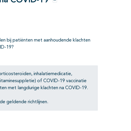
 na COVID-19
Opties
en bij patiënten met aanhoudende klachten
VID-19?
ticosteroïden, inhalatiemedicatie,
, vitaminesuppletie) of COVID-19 vaccinatie
ënten met langdurige klachten na COVID-19.
 geldende richtlijnen.