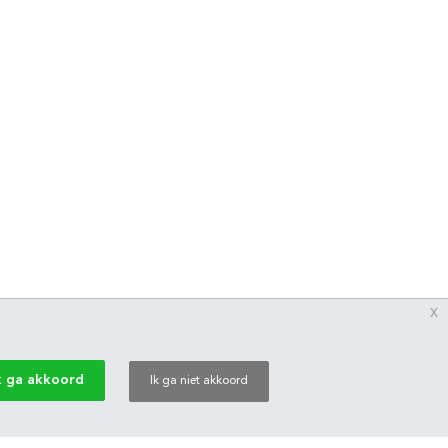
x
k ga akkoord
Ik ga niet akkoord