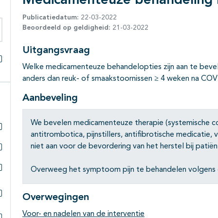
Medicamenteuze behandeling
Publicatiedatum:
22-03-2022
Beoordeeld op geldigheid:
21-03-2022
eken binnen deze richtlijn
Uitgangsvraag
Welke medicamenteuze behandelopties zijn aan te bevel
Alles openklappen
anders dan reuk- of smaakstoornissen ≥ 4 weken na CO
Aanbeveling
We bevelen medicamenteuze therapie (systemische cor
antitrombotica, pijnstillers, antifibrotische medicatie
Subpagina's open- en dichtklappen
niet aan voor de bevordering van het herstel bij pati
Subpagina's open- en dichtklappen
Overweeg het symptoom pijn te behandelen volgens de
Subpagina's open- en dichtklappen
Overwegingen
Subpagina's open- en dichtklappen
Voor- en nadelen van de interventie