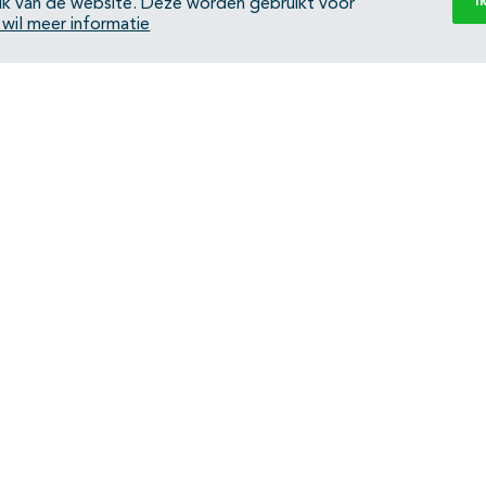
I
ik van de website. Deze worden gebruikt voor
k wil meer informatie
Back to top