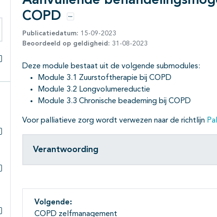
Aanvullende behandelingsmoge
COPD
Opties
Publicatiedatum:
15-09-2023
eken binnen deze richtlijn
Beoordeeld op geldigheid:
31-08-2023
Deze module bestaat uit de volgende submodules:
Alles openklappen
Module 3.1 Zuurstoftherapie bij COPD
Module 3.2 Longvolumereductie
Module 3.3 Chronische beademing bij COPD
Voor palliatieve zorg wordt verwezen naar de richtlijn
Pa
Subpagina's open- en dichtklappen
Verantwoording
Subpagina's open- en dichtklappen
Volgende:
COPD zelfmanagement