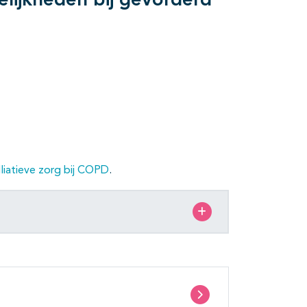
lijkheden bij gevorderd
lliatieve zorg bij COPD
.