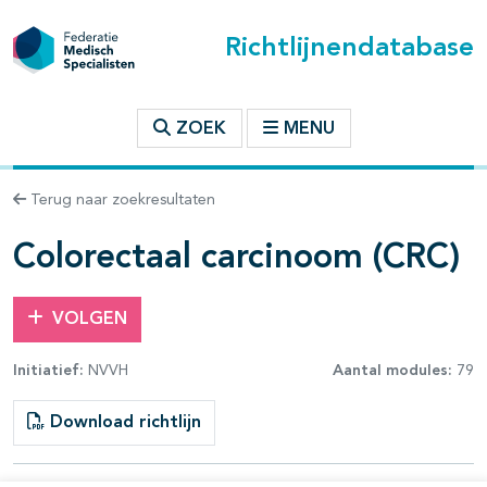
Richtlijnendatabase
t inhoudsopgave
ZOEK
MENU
n binnen deze richtlijn
Terug naar zoekresultaten
les openklappen
Colorectaal carcinoom (CRC)
VOLGEN
Initiatief:
NVVH
Aantal modules:
79
pagina's open- en dichtklappen
Download richtlijn
pagina's open- en dichtklappen
pagina's open- en dichtklappen