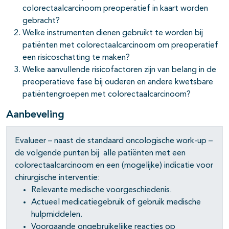
colorectaalcarcinoom preoperatief in kaart worden
gebracht?
pagina's open- en dichtklappen
Welke instrumenten dienen gebruikt te worden bij
patiënten met colorectaalcarcinoom om preoperatief
pagina's open- en dichtklappen
een risicoschatting te maken?
Welke aanvullende risicofactoren zijn van belang in de
pagina's open- en dichtklappen
preoperatieve fase bij ouderen en andere kwetsbare
patiëntengroepen met colorectaalcarcinoom?
Aanbeveling
Evalueer – naast de standaard oncologische work-up –
de volgende punten bij alle patiënten met een
colorectaalcarcinoom en een (mogelijke) indicatie voor
chirurgische interventie:
Relevante medische voorgeschiedenis.
Actueel medicatiegebruik of gebruik medische
hulpmiddelen.
Voorgaande ongebruikelijke reacties op