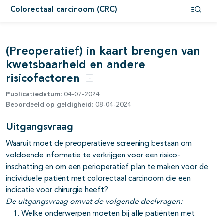
Colorectaal carcinoom (CRC)
pagina's open- en dichtklappen
Open i
pagina's open- en dichtklappen
(Preoperatief) in kaart brengen van
pagina's open- en dichtklappen
kwetsbaarheid en andere
pagina's open- en dichtklappen
risicofactoren
Opties
Publicatiedatum:
04-07-2024
Beoordeeld op geldigheid:
08-04-2024
Uitgangsvraag
Waaruit moet de preoperatieve screening bestaan om
voldoende informatie te verkrijgen voor een risico-
inschatting en om een perioperatief plan te maken voor de
individuele patiënt met colorectaal carcinoom die een
indicatie voor chirurgie heeft?
De uitgangsvraag omvat de volgende deelvragen:
Welke onderwerpen moeten bij alle patiënten met