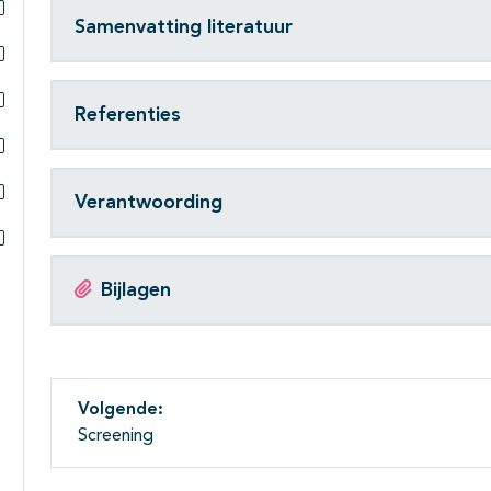
Samenvatting literatuur
Subpagina's open- en dichtklappen
Subpagina's open- en dichtklappen
Referenties
Subpagina's open- en dichtklappen
Subpagina's open- en dichtklappen
Verantwoording
Subpagina's open- en dichtklappen
Subpagina's open- en dichtklappen
Bijlagen
Volgende:
Screening