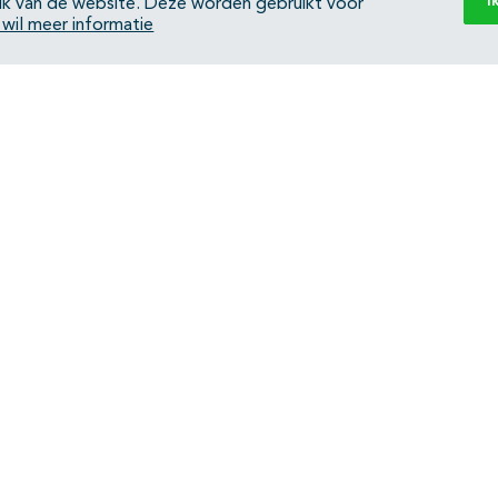
I
ik van de website. Deze worden gebruikt voor
k wil meer informatie
Back to top