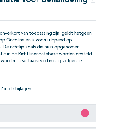
inatie voor behandeling
Opties
 onverkort van toepassing zijn, geldt hetgeen
t op Oncoline en is vooruitlopend op
 De richtlijn zoals die nu is opgenomen
atie in de Richtlijnendatabase worden gesteld
ir worden geactualiseerd in nog volgende
g
' in de bijlagen.