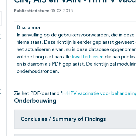
CIN, AIS en VAIN - HrHPV vacc
Publicatiedatum:
05-08-2015
eken binnen deze richtlijn
Disclaimer
In aanvulling op de gebruikersvoorwaarden, die in deze
hierna staat. Deze richtlijn is eerder geplaatst gewees
Alles openklappen
het actualiseren ervan, nu in deze database opgenomen.
voldoet nog niet aan alle
kwaliteitseisen
die aan public
en is daarom als PDF geplaatst. De richtlijn zal modula
onderhoudsronden.
Subpagina's open- en dichtklappen
Zie het PDF-bestand '
HrHPV vaccinatie voor behandelin
Subpagina's open- en dichtklappen
Onderbouwing
Conclusies / Summary of Findings