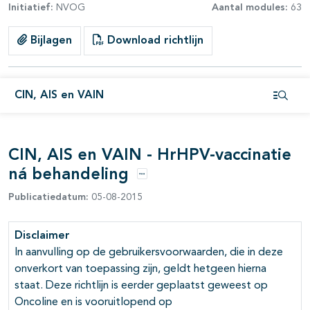
Initiatief:
NVOG
Aantal modules:
63
Bijlagen
Download richtlijn
pagina's open- en dichtklappen
pagina's open- en dichtklappen
CIN, AIS en VAIN
Open i
pagina's open- en dichtklappen
pagina's open- en dichtklappen
CIN, AIS en VAIN - HrHPV-vaccinatie
ná behandeling
pagina's open- en dichtklappen
Opties
Publicatiedatum:
05-08-2015
pagina's open- en dichtklappen
Disclaimer
In aanvulling op de gebruikersvoorwaarden, die in deze
onverkort van toepassing zijn, geldt hetgeen hierna
staat. Deze richtlijn is eerder geplaatst geweest op
Oncoline en is vooruitlopend op