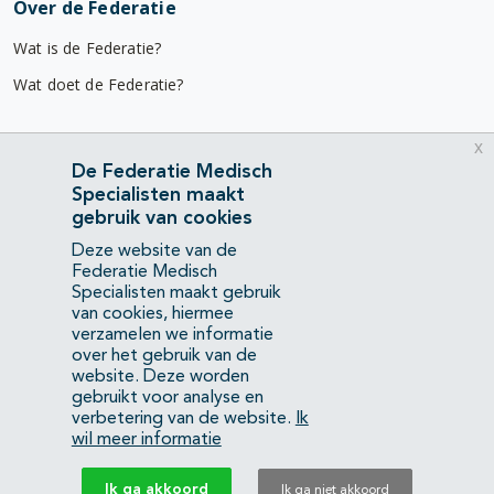
Over de Federatie
Wat is de Federatie?
Wat doet de Federatie?
Nuttige links
x
De Federatie Medisch
Diensten & advies
Specialisten maakt
Werken bij
gebruik van cookies
Gebruikersvoorwaarden
Deze website van de
Federatie Medisch
Privacyverklaring
Specialisten maakt gebruik
van cookies, hiermee
verzamelen we informatie
Contact
over het gebruik van de
Mercatorlaan 1200
website. Deze worden
3528 BL Utrecht
gebruikt voor analyse en
verbetering van de website.
Ik
wil meer informatie
(088) 505 34 34
info@richtlijnendatabase.nl
Ik ga akkoord
Ik ga niet akkoord