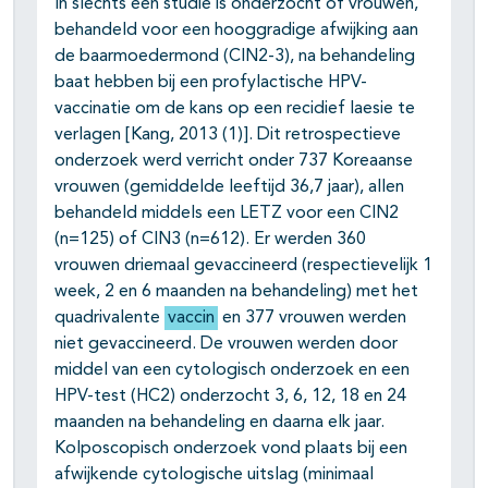
In slechts één studie is onderzocht of vrouwen,
behandeld voor een hooggradige afwijking aan
de baarmoedermond (CIN2-3), na behandeling
baat hebben bij een profylactische HPV-
vaccinatie om de kans op een recidief laesie te
verlagen [Kang, 2013 (1)]. Dit retrospectieve
onderzoek werd verricht onder 737 Koreaanse
vrouwen (gemiddelde leeftijd 36,7 jaar), allen
behandeld middels een LETZ voor een CIN2
(n=125) of CIN3 (n=612). Er werden 360
vrouwen driemaal gevaccineerd (respectievelijk 1
week, 2 en 6 maanden na behandeling) met het
quadrivalente
vaccin
en 377 vrouwen werden
niet gevaccineerd. De vrouwen werden door
middel van een cytologisch onderzoek en een
HPV-test (HC2) onderzocht 3, 6, 12, 18 en 24
maanden na behandeling en daarna elk jaar.
Kolposcopisch onderzoek vond plaats bij een
afwijkende cytologische uitslag (minimaal