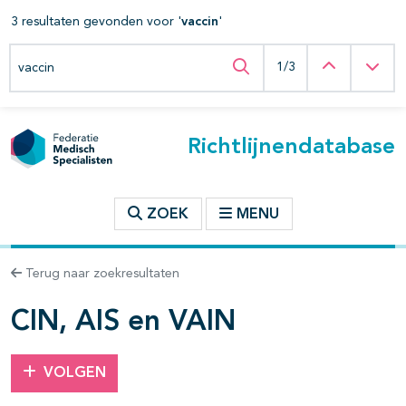
3 resultaten gevonden voor '
vaccin
'
t inhoudsopgave
Zoeken binnen deze richtlijn
Vorige
Vol
1/3
Zoeken binnen deze ric
n binnen deze richtlijn
Richtlijnendatabase
les openklappen
ZOEK
MENU
Terug naar zoekresultaten
pagina's open- en dichtklappen
CIN, AIS en VAIN
pagina's open- en dichtklappen
VOLGEN