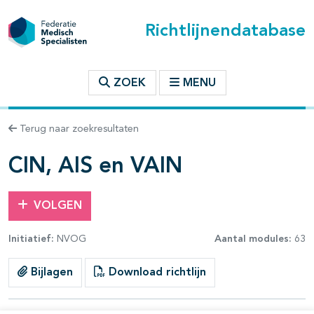
Richtlijnendatabase
t inhoudsopgave
ZOEK
MENU
n binnen deze richtlijn
Terug naar zoekresultaten
les openklappen
CIN, AIS en VAIN
VOLGEN
Initiatief:
NVOG
Aantal modules:
63
pagina's open- en dichtklappen
Bijlagen
Download richtlijn
pagina's open- en dichtklappen
pagina's open- en dichtklappen