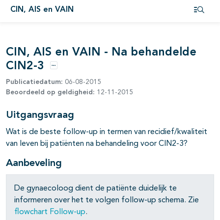
CIN, AIS en VAIN
pagina's open- en dichtklappen
Open i
pagina's open- en dichtklappen
CIN, AIS en VAIN - Na behandelde
pagina's open- en dichtklappen
CIN2-3
Opties
pagina's open- en dichtklappen
Publicatiedatum:
06-08-2015
Beoordeeld op geldigheid:
12-11-2015
pagina's open- en dichtklappen
Uitgangsvraag
Wat is de beste follow-up in termen van recidief/kwaliteit
van leven bij patiënten na behandeling voor CIN2-3?
Aanbeveling
De gynaecoloog dient de patiënte duidelijk te
informeren over het te volgen follow-up schema. Zie
flowchart Follow-up
.