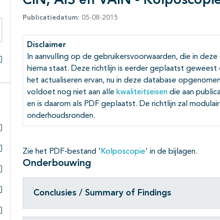
CIN, AIS en VAIN - Kolposcopi
Publicatiedatum:
05-08-2015
eken binnen deze richtlijn
Disclaimer
In aanvulling op de gebruikersvoorwaarden, die in deze
hierna staat. Deze richtlijn is eerder geplaatst gewees
Alles openklappen
het actualiseren ervan, nu in deze database opgenomen.
voldoet nog niet aan alle
kwaliteitseisen
die aan public
en is daarom als PDF geplaatst. De richtlijn zal modula
onderhoudsronden.
Subpagina's open- en dichtklappen
Zie het PDF-bestand '
Kolposcopie
' in de bijlagen.
Subpagina's open- en dichtklappen
Onderbouwing
Subpagina's open- en dichtklappen
Conclusies / Summary of Findings
Subpagina's open- en dichtklappen