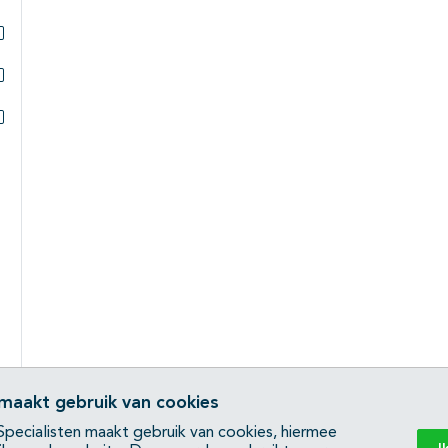
Subpagina's open- en dichtklappen
Subpagina's open- en dichtklappen
Subpagina's open- en dichtklappen
 maakt gebruik van cookies
pecialisten maakt gebruik van cookies, hiermee