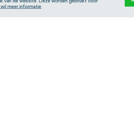
I
ik van de website. Deze worden gebruikt voor
k wil meer informatie
Back to top