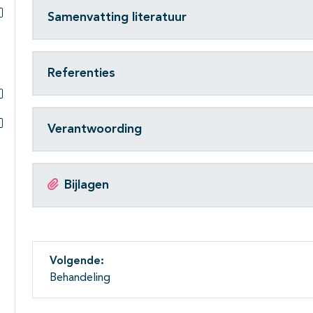
Subpagina's open- en dichtklappen
Samenvatting literatuur
Subpagina's open- en dichtklappen
Referenties
Subpagina's open- en dichtklappen
Verantwoording
Subpagina's open- en dichtklappen
Bijlagen
Volgende:
Behandeling