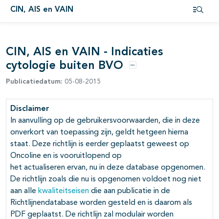
CIN, AIS en VAIN
pagina's open- en dichtklappen
Open i
pagina's open- en dichtklappen
CIN, AIS en VAIN - Indicaties
pagina's open- en dichtklappen
cytologie buiten BVO
Opties
Publicatiedatum:
05-08-2015
pagina's open- en dichtklappen
Disclaimer
In aanvulling op de gebruikersvoorwaarden, die in deze
onverkort van toepassing zijn, geldt hetgeen hierna
staat. Deze richtlijn is eerder geplaatst geweest op
Oncoline en is vooruitlopend op
pagina's open- en dichtklappen
het actualiseren ervan, nu in deze database opgenomen.
De richtlijn zoals die nu is opgenomen voldoet nog niet
aan alle
kwaliteitseisen
die aan publicatie in de
Richtlijnendatabase worden gesteld en is daarom als
PDF geplaatst. De richtlijn zal modulair worden