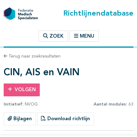
Richtlijnendatabase
t inhoudsopgave
ZOEK
MENU
n binnen deze richtlijn
Terug naar zoekresultaten
les openklappen
CIN, AIS en VAIN
VOLGEN
Initiatief:
NVOG
Aantal modules:
63
pagina's open- en dichtklappen
Bijlagen
Download richtlijn
pagina's open- en dichtklappen
pagina's open- en dichtklappen