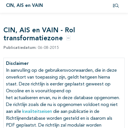
CIN, AIS en VAIN
Open i
CIN, AIS en VAIN - Rol
transformatiezone
Opties
Publicatiedatum:
06-08-2015
pagina's open- en dichtklappen
Disclaimer
pagina's open- en dichtklappen
In aanvulling op de gebruikersvoorwaarden, die in deze
onverkort van toepassing zijn, geldt hetgeen hierna
pagina's open- en dichtklappen
staat. Deze richtlijn is eerder geplaatst geweest op
Oncoline en is vooruitlopend op
pagina's open- en dichtklappen
het actualiseren ervan, nu in deze database opgenomen.
De richtlijn zoals die nu is opgenomen voldoet nog niet
pagina's open- en dichtklappen
aan alle
kwaliteitseisen
die aan publicatie in de
pagina's open- en dichtklappen
Richtlijnendatabase worden gesteld en is daarom als
PDF geplaatst. De richtlijn zal modulair worden