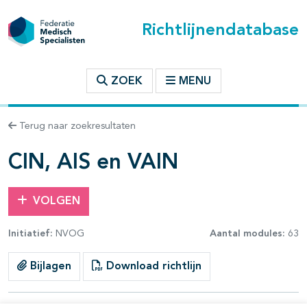
Richtlijnendatabase
t inhoudsopgave
ZOEK
MENU
n binnen deze richtlijn
Terug naar zoekresultaten
les openklappen
CIN, AIS en VAIN
VOLGEN
Initiatief:
NVOG
Aantal modules:
63
pagina's open- en dichtklappen
Bijlagen
Download richtlijn
pagina's open- en dichtklappen