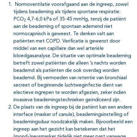
Normoventilatie voorafgaand aan de ingreep, zowel
tijdens beademing als tijdens spontane respiratie:
PCO
4,7-6,0 kPa of 35-45 mmHg, tenzij de patiënt
2
aan de beademing of spontaan ademend niet
normocapnisch is geweest. Te denken valt aan
patiënten met COPD. Verificatie is gewenst door
middel van een capillaire dan wel arteriële
bloedgasanalyse. De situatie van optimale beademing
betreft zowel patiënten die alleen ’s nachts worden
beademd als patiënten die ook overdag worden
beademd. Bij vermoeden van retentie van bronchiaal
secreet of beginnende luchtweginfectie dient van
electieve ingrepen te worden afgezien, zeker indien
invasieve beademingstechnieken geïndiceerd zijn.
De plaats van de ingreep bij de patiënt kan een andere
interface (masker of canule), beademingsinstelling of
beademingsduur noodzakelijk maken. Bijvoorbeeld een
ingreep aan het gezicht kan betekenen dat het
(mond-)neusmasker tijdelijk niet meer past vanwege