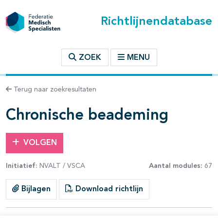
Richtlijnendatabase
t inhoudsopgave
ZOEK
MENU
n binnen deze richtlijn
Terug naar zoekresultaten
les openklappen
Chronische beademing
VOLGEN
Initiatief:
NVALT / VSCA
Aantal modules:
67
pagina's open- en dichtklappen
Bijlagen
Download richtlijn
pagina's open- en dichtklappen
pagina's open- en dichtklappen