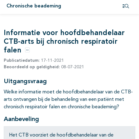
Chronische beademing
pagina's open- en dichtklappen
Open i
pagina's open- en dichtklappen
Informatie voor hoofdbehandelaar
CTB-arts bij chronisch respiratoir
falen
Opties
Publicatiedatum:
17-11-2021
Beoordeeld op geldigheid:
08-07-2021
Uitgangsvraag
Welke informatie moet de hoofdbehandelaar van de CTB-
arts ontvangen bij de behandeling van een patiënt met
chronisch respiratoir falen en chronische beademing?
Aanbeveling
pagina's open- en dichtklappen
Het CTB voorziet de hoofdbehandelaar van de
pagina's open- en dichtklappen