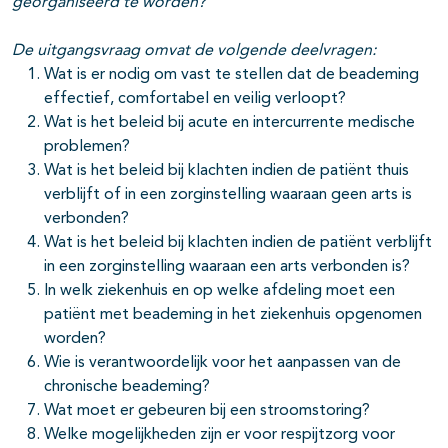
georganiseerd te worden?
pagina's open- en dichtklappen
De uitgangsvraag omvat de volgende deelvragen:
Wat is er nodig om vast te stellen dat de beademing
effectief, comfortabel en veilig verloopt?
pagina's open- en dichtklappen
Wat is het beleid bij acute en intercurrente medische
pagina's open- en dichtklappen
problemen?
Wat is het beleid bij klachten indien de patiënt thuis
pagina's open- en dichtklappen
verblijft of in een zorginstelling waaraan geen arts is
verbonden?
Wat is het beleid bij klachten indien de patiënt verblijft
in een zorginstelling waaraan een arts verbonden is?
pagina's open- en dichtklappen
In welk ziekenhuis en op welke afdeling moet een
patiënt met beademing in het ziekenhuis opgenomen
worden?
Wie is verantwoordelijk voor het aanpassen van de
chronische beademing?
Wat moet er gebeuren bij een stroomstoring?
Welke mogelijkheden zijn er voor respijtzorg voor