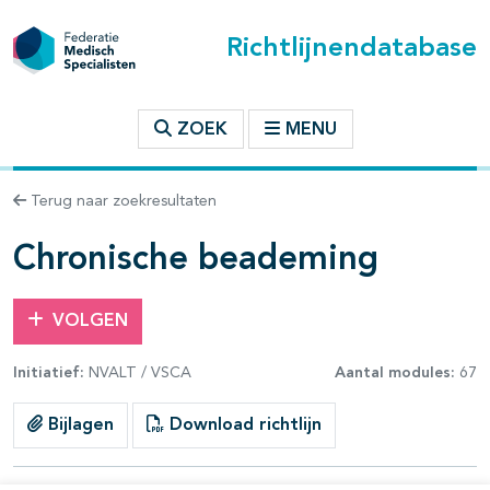
Richtlijnendatabase
t inhoudsopgave
ZOEK
MENU
n binnen deze richtlijn
Terug naar zoekresultaten
les openklappen
Chronische beademing
VOLGEN
Initiatief:
NVALT / VSCA
Aantal modules:
67
pagina's open- en dichtklappen
Bijlagen
Download richtlijn
pagina's open- en dichtklappen
pagina's open- en dichtklappen