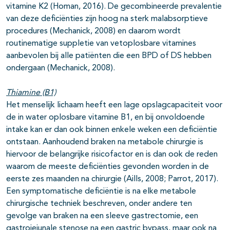
vitamine K2 (Homan, 2016). De gecombineerde prevalentie
van deze deficiënties zijn hoog na sterk malabsorptieve
procedures (Mechanick, 2008) en daarom wordt
routinematige suppletie van vetoplosbare vitamines
aanbevolen bij alle patiënten die een BPD of DS hebben
ondergaan (Mechanick, 2008).
Thiamine (B1)
Het menselijk lichaam heeft een lage opslagcapaciteit voor
de in water oplosbare vitamine B1, en bij onvoldoende
intake kan er dan ook binnen enkele weken een deficiëntie
ontstaan. Aanhoudend braken na metabole chirurgie is
hiervoor de belangrijke risicofactor en is dan ook de reden
waarom de meeste deficiënties gevonden worden in de
eerste zes maanden na chirurgie (Aills, 2008; Parrot, 2017).
Een symptomatische deficiëntie is na elke metabole
chirurgische techniek beschreven, onder andere ten
gevolge van braken na een sleeve gastrectomie, een
gastrojejunale stenose na een gastric bypass, maar ook na