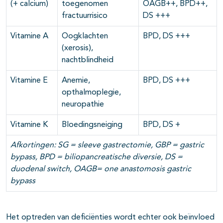
(+ calcium)
toegenomen
OAGB++, BPD++,
fractuurrisico
DS +++
Vitamine A
Oogklachten
BPD, DS +++
(xerosis),
nachtblindheid
Vitamine E
Anemie,
BPD, DS +++
opthalmoplegie,
neuropathie
Vitamine K
Bloedingsneiging
BPD, DS +
Afkortingen: SG = sleeve gastrectomie, GBP = gastric
bypass, BPD = biliopancreatische diversie, DS =
duodenal switch, OAGB= one anastomosis gastric
bypass
Het optreden van deficiënties wordt echter ook beïnvloed