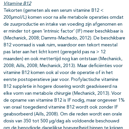
Vitamine B12
Tekorten (gemeten als een serum vitamine B12 <
200µmol/L) komen voor na alle metabole operaties omdat
de zuurproductie en intake van voeding zijn afgenomen en
er minder tot geen ‘intrinsic factor’ (IF) meer beschikbaar is
(Mechanick, 2008; Damms-Machado, 2012). De beschikbare
B12 voorraad is vaak ruim, waardoor een tekort meestal
pas later aan het licht komt (geregeld pas na > 12
maanden) en ook mettertijd nog kan ontstaan (Mechanick,
2008; Aills, 2008; Mechanick, 2013). Maar deficiënties voor
vitamine B12 komen ook al voor de operatie of in het
eerste postoperatieve jaar voor. Profylactische vitamine
B12 suppletie in hogere dosering wordt geadviseerd na
elke vorm van metabole chirurgie (Mechanick, 2013). Voor
de opname van vitamine B12 is IF nodig, maar ongeveer 1%
van oraal toegediend vitamine B12 wordt ook zonder IF
geabsorbeerd (Aills, 2008). Om die reden wordt een orale
dosis van 350 tot 500 μg/dag als voldoende beschouwd
om de benodigde dagelijkse hoeveelheid binnen te krijgen