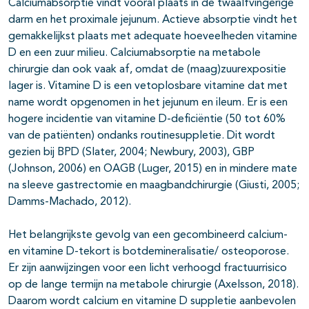
Calciumabsorptie vindt vooral plaats in de twaalfvingerige
darm en het proximale jejunum. Actieve absorptie vindt het
gemakkelijkst plaats met adequate hoeveelheden vitamine
D en een zuur milieu. Calciumabsorptie na metabole
chirurgie dan ook vaak af, omdat de (maag)zuurexpositie
lager is. Vitamine D is een vetoplosbare vitamine dat met
name wordt opgenomen in het jejunum en ileum. Er is een
hogere incidentie van vitamine D-deficiëntie (50 tot 60%
van de patiënten) ondanks routinesuppletie. Dit wordt
gezien bij BPD (Slater, 2004; Newbury, 2003), GBP
(Johnson, 2006) en OAGB (Luger, 2015) en in mindere mate
na sleeve gastrectomie en maagbandchirurgie (Giusti, 2005;
Damms-Machado, 2012).
Het belangrijkste gevolg van een gecombineerd calcium-
en vitamine D-tekort is botdemineralisatie/ osteoporose.
Er zijn aanwijzingen voor een licht verhoogd fractuurrisico
op de lange termijn na metabole chirurgie (Axelsson, 2018).
Daarom wordt calcium en vitamine D suppletie aanbevolen