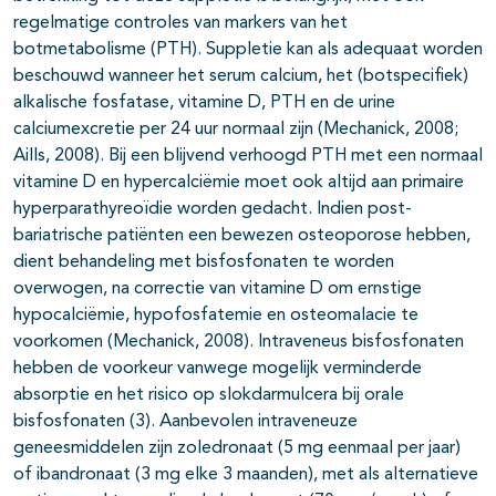
regelmatige controles van markers van het
botmetabolisme (PTH). Suppletie kan als adequaat worden
beschouwd wanneer het serum calcium, het (botspecifiek)
alkalische fosfatase, vitamine D, PTH en de urine
calciumexcretie per 24 uur normaal zijn (Mechanick, 2008;
Aills, 2008). Bij een blijvend verhoogd PTH met een normaal
vitamine D en hypercalciëmie moet ook altijd aan primaire
hyperparathyreoïdie worden gedacht. Indien post-
bariatrische patiënten een bewezen osteoporose hebben,
dient behandeling met bisfosfonaten te worden
overwogen, na correctie van vitamine D om ernstige
hypocalciëmie, hypofosfatemie en osteomalacie te
voorkomen (Mechanick, 2008). Intraveneus bisfosfonaten
hebben de voorkeur vanwege mogelijk verminderde
absorptie en het risico op slokdarmulcera bij orale
bisfosfonaten (3). Aanbevolen intraveneuze
geneesmiddelen zijn zoledronaat (5 mg eenmaal per jaar)
of ibandronaat (3 mg elke 3 maanden), met als alternatieve