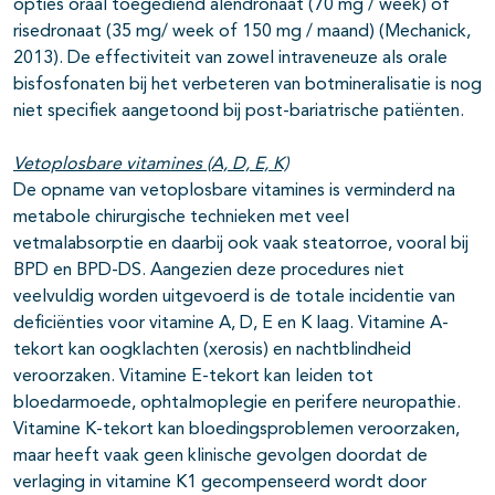
opties oraal toegediend alendronaat (70 mg / week) of
risedronaat (35 mg/ week of 150 mg / maand) (Mechanick,
2013). De effectiviteit van zowel intraveneuze als orale
bisfosfonaten bij het verbeteren van botmineralisatie is nog
niet specifiek aangetoond bij post-bariatrische patiënten.
Vetoplosbare vitamines (A, D, E, K)
De opname van vetoplosbare vitamines is verminderd na
metabole chirurgische technieken met veel
vetmalabsorptie en daarbij ook vaak steatorroe, vooral bij
BPD en BPD-DS. Aangezien deze procedures niet
veelvuldig worden uitgevoerd is de totale incidentie van
deficiënties voor vitamine A, D, E en K laag. Vitamine A-
tekort kan oogklachten (xerosis) en nachtblindheid
veroorzaken. Vitamine E-tekort kan leiden tot
bloedarmoede, ophtalmoplegie en perifere neuropathie.
Vitamine K-tekort kan bloedingsproblemen veroorzaken,
maar heeft vaak geen klinische gevolgen doordat de
verlaging in vitamine K1 gecompenseerd wordt door