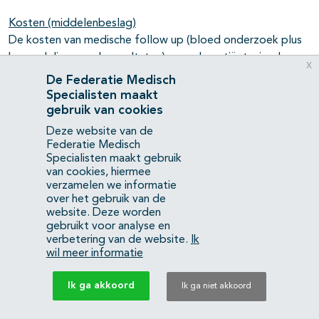
Kosten (middelenbeslag)
De kosten van medische follow up (bloed onderzoek plus
beoordeling van de resultaten) voor de patiënt wisselen
x
(voor zover voor ons inzichtelijk) sterk, het gaat om
De Federatie Medisch
bedragen tussen de 260 en 385 euro per jaar. Het zou
Specialisten maakt
wenselijk zijn als deze kosten van de follow up niet extra
gebruik van cookies
aan patiënten worden doorberekend, maar onderdeel zijn
Deze website van de
van de algehele vergoeding voor metabole chirurgie vanuit
Federatie Medisch
Specialisten maakt gebruik
de verzekering. Ditzelfde geldt eigenlijk ook voor de
van cookies, hiermee
kosten die patiënten moeten maken voor de noodzakelijke
verzamelen we informatie
supplementen.
over het gebruik van de
website. Deze worden
gebruikt voor analyse en
Aanvaardbaarheid voor de overige relevante stakeholders
verbetering van de website.
Ik
Er zijn geen noemenswaardige bezwaren met betrekking
wil meer informatie
tot de aanvaardbaarheid voor overige stakeholders.
Ik ga akkoord
Ik ga niet akkoord
Haalbaarheid en implementatie
Patiënten haken nu vaak af bij de follow-up in de eerste vijf