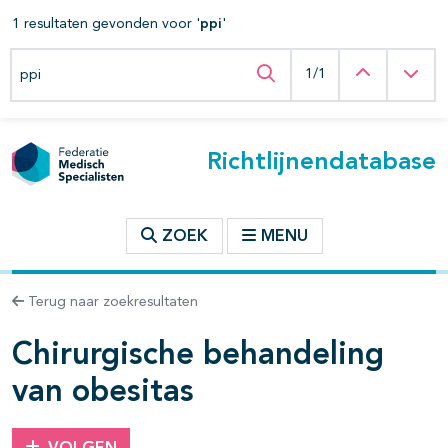
1 resultaten gevonden voor '
ppi
'
t inhoudsopgave
Zoeken binnen deze richtlijn
Vorige
Vol
1/1
Zoeken binnen deze ric
n binnen deze richtlijn
Richtlijnendatabase
les openklappen
ZOEK
MENU
Terug naar zoekresultaten
pagina's open- en dichtklappen
Chirurgische behandeling
van obesitas