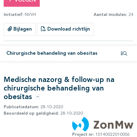
VOLGEN
Initiatief:
NVVH
Aantal modules:
24
Bijlagen
Download richtlijn
pagina's open- en dichtklappen
Chirurgische behandeling van obesitas
pagina's open- en dichtklappen
Open i
Medische nazorg & follow-up na
chirurgische behandeling van
obesitas
Opties
Publicatiedatum:
28-10-2020
Beoordeeld op geldigheid:
28-10-2020
Project nr:
10140022010006