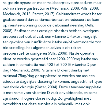
na gastric bypass en meer malabsorptieve procedures maar
ook na sleeve gastrectomie (Mechanick, 2008; Aills, 2008;
Mechanick, 2013; Parrot, 2017). Calciumcitraat wordt beter
geabsorbeerd dan calciumcarbonaat en reduceert de kans
op niersteenvorming door de carbonaat neerslag (Aills,
2008). Patiënten met ernstige obesitas hebben overigens
preoperatief ook al vaak een vitamine D-tekort mogelijk
ten gevolge van insufficiënte intake en/of verminderde zon
blootstelling; het algemeen advies is dit tekort
preoperatief te corrigeren (Aills, 2008). Na de operatie
dient te worden gestreefd naar 1200-2000mg intake van
calcium in combinatie met 400 tot 800 IE vitamine D per
dag (Mechanick, 2008). Vitamine D dient daarbij met
minimaal 75ug/dag gesuppleerd te worden om aan een
adequate dagelijkse dosering te komen, ongeacht het type
metabole chirurgie (Slater, 2004). Deze standaardsuppletie
is met name voor vitamine D vaak onvoldoende, en soms
zijn daarom hogere doses nodig. Zorgvuldigheid met
betrekking tot deze suppletie is belangrijk, met ook