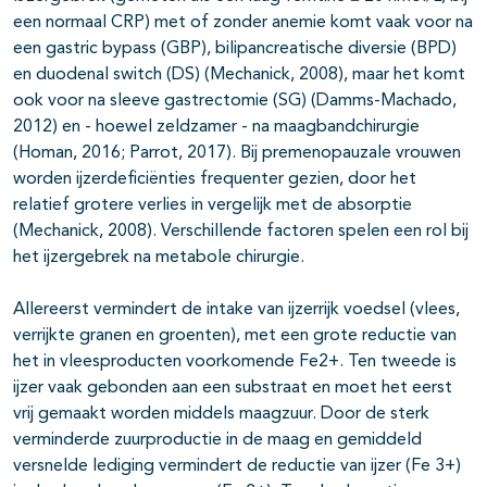
een normaal CRP) met of zonder anemie komt vaak voor na
een gastric bypass (GBP), bilipancreatische diversie (BPD)
en duodenal switch (DS) (Mechanick, 2008), maar het komt
ook voor na sleeve gastrectomie (SG) (Damms-Machado,
2012) en - hoewel zeldzamer - na maagbandchirurgie
(Homan, 2016; Parrot, 2017). Bij premenopauzale vrouwen
worden ijzerdeficiënties frequenter gezien, door het
relatief grotere verlies in vergelijk met de absorptie
(Mechanick, 2008). Verschillende factoren spelen een rol bij
het ijzergebrek na metabole chirurgie.
Allereerst vermindert de intake van ijzerrijk voedsel (vlees,
verrijkte granen en groenten), met een grote reductie van
het in vleesproducten voorkomende Fe2+. Ten tweede is
ijzer vaak gebonden aan een substraat en moet het eerst
vrij gemaakt worden middels maagzuur. Door de sterk
verminderde zuurproductie in de maag en gemiddeld
versnelde lediging vermindert de reductie van ijzer (Fe 3+)