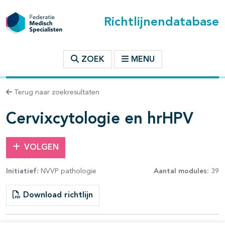
Richtlijnendatabase
t inhoudsopgave
ZOEK
MENU
n binnen deze richtlijn
Terug naar zoekresultaten
les openklappen
Cervixcytologie en hrHPV
VOLGEN
Initiatief:
NVVP pathologie
Aantal modules:
39
pagina's open- en dichtklappen
Download richtlijn
pagina's open- en dichtklappen