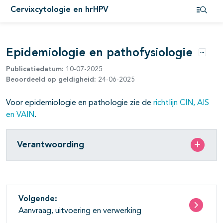
Cervixcytologie en hrHPV
pagina's open- en dichtklappen
Open i
pagina's open- en dichtklappen
Epidemiologie en pathofysiologie
pagina's open- en dichtklappen
Opties
Publicatiedatum:
10-07-2025
Beoordeeld op geldigheid:
24-06-2025
Voor epidemiologie en pathologie zie de
richtlijn CIN, AIS
en VAIN
.
Verantwoording
Volgende:
Aanvraag, uitvoering en verwerking