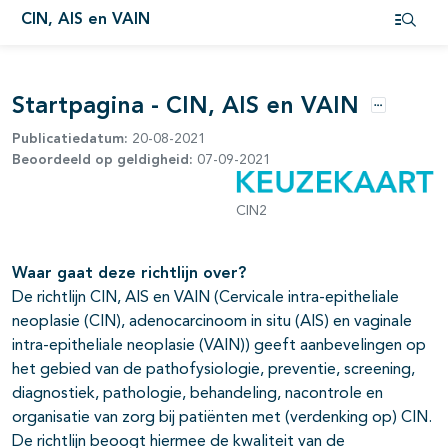
CIN, AIS en VAIN
pagina's open- en dichtklappen
Open i
pagina's open- en dichtklappen
Startpagina - CIN, AIS en VAIN
pagina's open- en dichtklappen
Opties
Publicatiedatum:
20-08-2021
pagina's open- en dichtklappen
Beoordeeld op geldigheid:
07-09-2021
pagina's open- en dichtklappen
CIN2
Waar gaat deze richtlijn over?
De richtlijn CIN, AIS en VAIN (Cervicale intra-epitheliale
neoplasie (CIN), adenocarcinoom in situ (AIS) en vaginale
intra-epitheliale neoplasie (VAIN)) geeft aanbevelingen op
het gebied van de pathofysiologie, preventie, screening,
diagnostiek, pathologie, behandeling, nacontrole en
organisatie van zorg bij patiënten met (verdenking op) CIN.
De richtlijn beoogt hiermee de kwaliteit van de