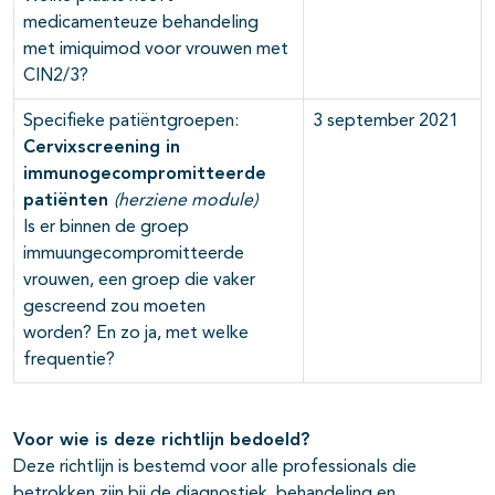
medicamenteuze behandeling
met imiquimod voor vrouwen met
CIN2/3?
Specifieke patiëntgroepen:
3 september 2021
Cervixscreening in
immunogecompromitteerde
pati
ë
nten
(herziene module)
Is er binnen de groep
immuungecompromitteerde
vrouwen, een groep die vaker
gescreend zou moeten
worden? En zo ja, met welke
frequentie?
Voor wie is deze richtlijn bedoeld?
Deze richtlijn is bestemd voor alle professionals die
betrokken zijn bij de diagnostiek, behandeling en