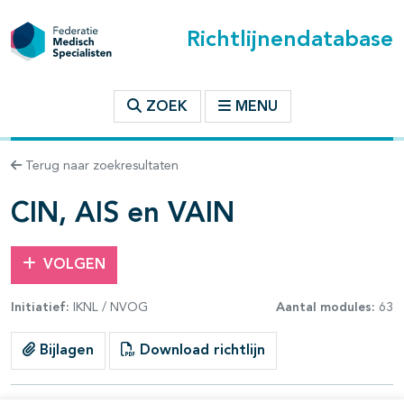
Richtlijnendatabase
t inhoudsopgave
ZOEK
MENU
n binnen deze richtlijn
Terug naar zoekresultaten
les openklappen
CIN, AIS en VAIN
VOLGEN
Initiatief:
IKNL / NVOG
Aantal modules:
63
pagina's open- en dichtklappen
Bijlagen
Download richtlijn
pagina's open- en dichtklappen
pagina's open- en dichtklappen