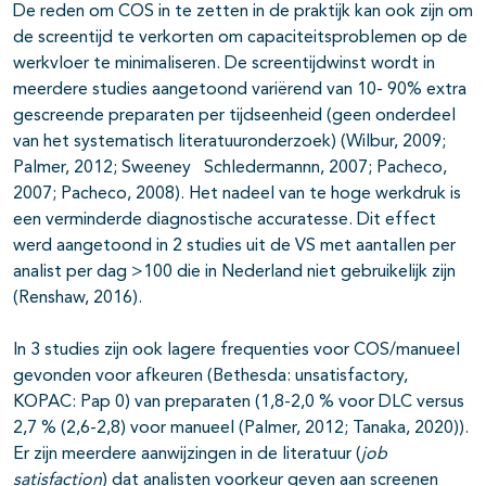
De reden om COS in te zetten in de praktijk kan ook zijn om
de screentijd te verkorten om capaciteitsproblemen op de
werkvloer te minimaliseren. De screentijdwinst wordt in
meerdere studies aangetoond variërend van 10- 90% extra
gescreende preparaten per tijdseenheid (geen onderdeel
van het systematisch literatuuronderzoek) (Wilbur, 2009;
Palmer, 2012; Sweeney Schledermannn, 2007; Pacheco,
2007; Pacheco, 2008). Het nadeel van te hoge werkdruk is
een verminderde diagnostische accuratesse. Dit effect
werd aangetoond in 2 studies uit de VS met aantallen per
analist per dag >100 die in Nederland niet gebruikelijk zijn
(Renshaw, 2016).
In 3 studies zijn ook lagere frequenties voor COS/manueel
gevonden voor afkeuren (Bethesda: unsatisfactory,
KOPAC: Pap 0) van preparaten (1,8-2,0 % voor DLC versus
2,7 % (2,6-2,8) voor manueel (Palmer, 2012; Tanaka, 2020)).
Er zijn meerdere aanwijzingen in de literatuur (
job
satisfaction
) dat analisten voorkeur geven aan screenen