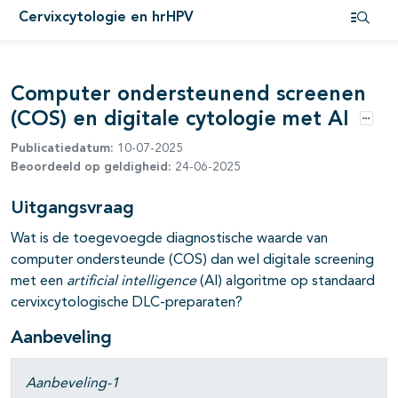
pagina's open- en dichtklappen
Cervixcytologie en hrHPV
Open i
Computer ondersteunend screenen
(COS) en digitale cytologie met AI
Optie
pagina's open- en dichtklappen
Publicatiedatum:
10-07-2025
Beoordeeld op geldigheid:
24-06-2025
Uitgangsvraag
Wat is de toegevoegde diagnostische waarde van
computer ondersteunde (COS) dan wel digitale screening
pagina's open- en dichtklappen
met een
artificial intelligence
(AI) algoritme op standaard
cervixcytologische DLC-preparaten?
pagina's open- en dichtklappen
Aanbeveling
pagina's open- en dichtklappen
Aanbeveling-1