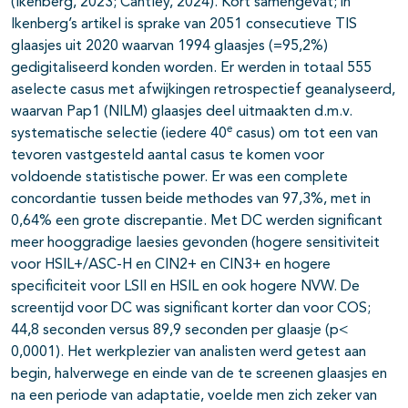
(Ikenberg, 2023; Cantley, 2024). Kort samengevat; in
Ikenberg’s artikel is sprake van 2051 consecutieve TIS
glaasjes uit 2020 waarvan 1994 glaasjes (=95,2%)
gedigitaliseerd konden worden. Er werden in totaal 555
aselecte casus met afwijkingen retrospectief geanalyseerd,
waarvan Pap1 (NILM) glaasjes deel uitmaakten d.m.v.
e
systematische selectie (iedere 40
casus) om tot een van
tevoren vastgesteld aantal casus te komen voor
voldoende statistische power. Er was een complete
concordantie tussen beide methodes van 97,3%, met in
0,64% een grote discrepantie. Met DC werden significant
meer hooggradige laesies gevonden (hogere sensitiviteit
voor HSIL+/ASC-H en CIN2+ en CIN3+ en hogere
specificiteit voor LSIl en HSIL en ook hogere NVW. De
screentijd voor DC was significant korter dan voor COS;
44,8 seconden versus 89,9 seconden per glaasje (p<
0,0001). Het werkplezier van analisten werd getest aan
begin, halverwege en einde van de te screenen glaasjes en
na een periode van adaptatie, voelde men zich zeker van