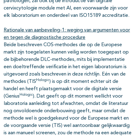
pathologen, zal ook bij de introductie van digitale
cervixcytologie module met AI, een voorwaarde zijn voor
elk laboratorium en onderdeel van ISO15189 accreditatie.
Rationale van aanbeveling-1: weging van argumenten voor
en tegen de diagnostische procedure
Beide beschreven COS-methodes die op de Europese
markt zijn toegelaten kunnen veilig worden toegepast op
de bijbehorende DLC-methodes, mits bij implementatie
een doeltreffende verificatie in het eigen laboratorium is
uitgevoerd zoals beschreven in deze richtlijn. Eén van de
Hologic
methodes (TIS
) is op dit moment echter uit de
handel en heeft plaatsgemaakt voor de digitale versie
Hologic
(Genius
). Dat geeft op dit moment wellicht voor
laboratoria aanleiding tot afwachten, omdat de literatuur
nog onvoldoende onderbouwing geeft, maar omdat de
methode wel is goedgekeurd voor de Europese markt en
de voorgaande versie (TIS) wel aantoonbaar gelijkwaardig
is aan manueel screenen, zou de methode na een adequate