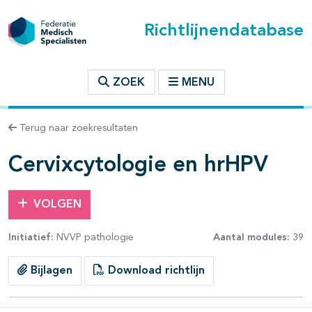
Richtlijnendatabase
t inhoudsopgave
ZOEK
MENU
n binnen deze richtlijn
Terug naar zoekresultaten
les openklappen
Cervixcytologie en hrHPV
VOLGEN
Initiatief:
NVVP pathologie
Aantal modules:
39
pagina's open- en dichtklappen
Bijlagen
Download richtlijn
pagina's open- en dichtklappen