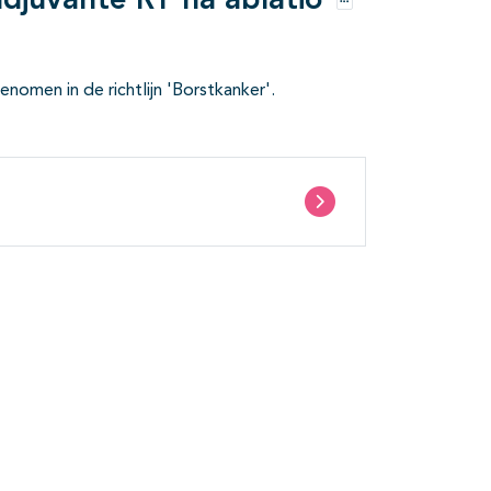
adjuvante RT na ablatio
Opties
enomen in de richtlijn 'Borstkanker'.