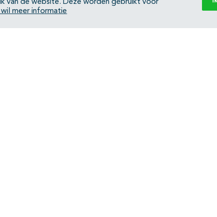
I
ik van de website. Deze worden gebruikt voor
k wil meer informatie
Back to top