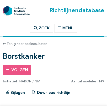
Richtlijnendatabase
t inhoudsopgave
ZOEK
MENU
n binnen deze richtlijn
Terug naar zoekresultaten
les openklappen
Borstkanker
VOLGEN
Initiatief:
NABON / NIV
Aantal modules:
149
pagina's open- en dichtklappen
Bijlagen
Download richtlijn
pagina's open- en dichtklappen
pagina's open- en dichtklappen