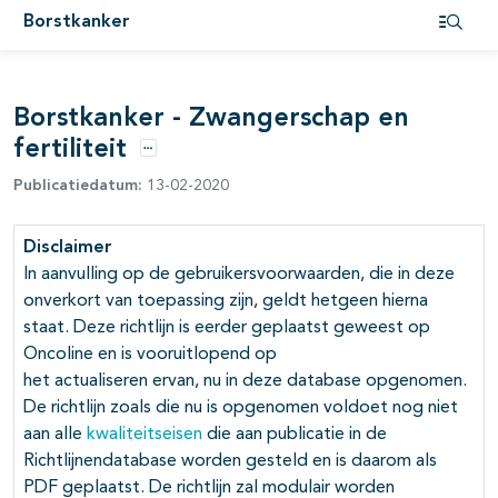
Borstkanker
pagina's open- en dichtklappen
Open i
pagina's open- en dichtklappen
Borstkanker - Zwangerschap en
fertiliteit
Opties
pagina's open- en dichtklappen
Publicatiedatum:
13-02-2020
pagina's open- en dichtklappen
Disclaimer
pagina's open- en dichtklappen
In aanvulling op de gebruikersvoorwaarden, die in deze
onverkort van toepassing zijn, geldt hetgeen hierna
pagina's open- en dichtklappen
staat. Deze richtlijn is eerder geplaatst geweest op
Oncoline en is vooruitlopend op
het actualiseren ervan, nu in deze database opgenomen.
De richtlijn zoals die nu is opgenomen voldoet nog niet
aan alle
kwaliteitseisen
die aan publicatie in de
Richtlijnendatabase worden gesteld en is daarom als
PDF geplaatst. De richtlijn zal modulair worden