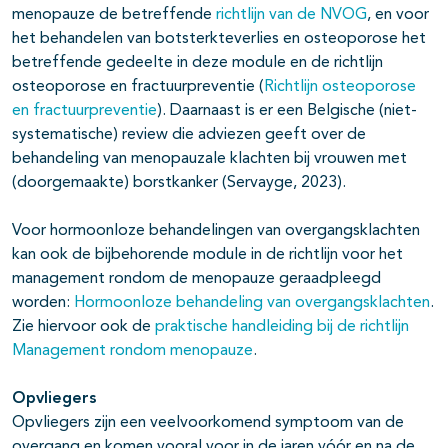
menopauze de betreffende
richtlijn van de NVOG
, en voor
het behandelen van botsterkteverlies en osteoporose het
betreffende gedeelte in deze module en de richtlijn
osteoporose en fractuurpreventie (
Richtlijn osteoporose
en fractuurpreventie
). Daarnaast is er een Belgische (niet-
systematische) review die adviezen geeft over de
behandeling van menopauzale klachten bij vrouwen met
(doorgemaakte) borstkanker (Servayge, 2023).
Voor hormoonloze behandelingen van overgangsklachten
kan ook de bijbehorende module in de richtlijn voor het
management rondom de menopauze geraadpleegd
worden:
Hormoonloze behandeling van overgangsklachten
.
Zie hiervoor ook de
praktische handleiding bij de richtlijn
Management rondom menopauze
.
Opvliegers
Opvliegers zijn een veelvoorkomend symptoom van de
overgang en komen vooral voor in de jaren vóór en na de