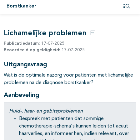
Borstkanker
pagina's open- en dichtklappen
Open i
pagina's open- en dichtklappen
Lichamelijke problemen
Opties
Publicatiedatum:
17-07-2025
pagina's open- en dichtklappen
Beoordeeld op geldigheid:
17-07-2025
pagina's open- en dichtklappen
Uitgangsvraag
pagina's open- en dichtklappen
Wat is de optimale nazorg voor patiënten met lichamelijke
problemen na de diagnose borstkanker?
pagina's open- en dichtklappen
Aanbeveling
Huid-, haar- en gebitsproblemen
pagina's open- en dichtklappen
Bespreek met patiënten dat sommige
pagina's open- en dichtklappen
chemotherapie-schema's kunnen leiden tot acuut
haarverlies, en informeer hen, indien relevant, over