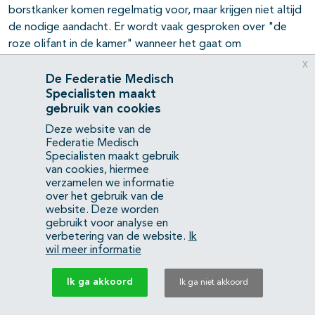
borstkanker komen regelmatig voor, maar krijgen niet altijd
de nodige aandacht. Er wordt vaak gesproken over "de
roze olifant in de kamer" wanneer het gaat om
seksualiteitsproblemen bij borstkanker. Veranderingen in
x
het lichaamsbeeld door behandelingen van de borst(en)
De Federatie Medisch
Specialisten maakt
kunnen daarbij een rol spelen.
gebruik van cookies
Communicatie over seksuele problemen
Deze website van de
Federatie Medisch
Aangezien veranderingen of problemen op het gebied van
Specialisten maakt gebruik
seksualiteit en intimitieit na de behandeling vaak
van cookies, hiermee
voorkomen, wordt het bespreken van dit onderwerp vóór
verzamelen we informatie
de behandeling door de werkgroep gezien als een
over het gebruik van de
website. Deze worden
standaard onderdeel van de geïnformeerde
gebruikt voor analyse en
besluitvorming.
verbetering van de website.
Ik
wil meer informatie
Patiënten geven zelden zelf seksuele problemen aan, en
zorgverleners bespreken dit onderwerp niet altijd
Ik ga akkoord
Ik ga niet akkoord
systematisch (Jun, 2011; Taylor, 2011). Het bieden van zorg
en aandacht op seksueel gebied mag echter niet afhankelijk