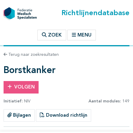
Richtlijnendatabase
t inhoudsopgave
ZOEK
MENU
n binnen deze richtlijn
Terug naar zoekresultaten
les openklappen
Borstkanker
VOLGEN
Initiatief:
NIV
Aantal modules:
149
pagina's open- en dichtklappen
Bijlagen
Download richtlijn
pagina's open- en dichtklappen
pagina's open- en dichtklappen