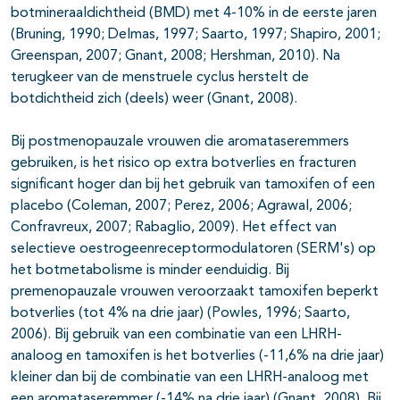
botmineraaldichtheid (BMD) met 4-10% in de eerste jaren
(Bruning, 1990; Delmas, 1997; Saarto, 1997; Shapiro, 2001;
Greenspan, 2007; Gnant, 2008; Hershman, 2010). Na
terugkeer van de menstruele cyclus herstelt de
botdichtheid zich (deels) weer (Gnant, 2008).
Bij postmenopauzale vrouwen die aromataseremmers
gebruiken, is het risico op extra botverlies en fracturen
significant hoger dan bij het gebruik van tamoxifen of een
placebo (Coleman, 2007; Perez, 2006; Agrawal, 2006;
Confravreux, 2007; Rabaglio, 2009). Het effect van
selectieve oestrogeenreceptormodulatoren (SERM's) op
het botmetabolisme is minder eenduidig. Bij
premenopauzale vrouwen veroorzaakt tamoxifen beperkt
botverlies (tot 4% na drie jaar) (Powles, 1996; Saarto,
2006). Bij gebruik van een combinatie van een LHRH-
analoog en tamoxifen is het botverlies (-11,6% na drie jaar)
kleiner dan bij de combinatie van een LHRH-analoog met
een aromataseremmer (-14% na drie jaar) (Gnant, 2008). Bij