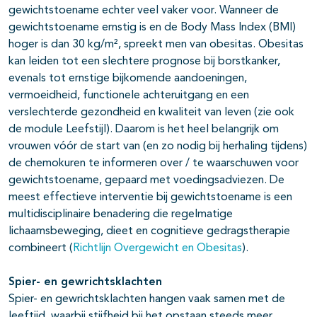
gewichtstoename echter veel vaker voor. Wanneer de
gewichtstoename ernstig is en de Body Mass Index (BMI)
hoger is dan 30 kg/m², spreekt men van obesitas. Obesitas
kan leiden tot een slechtere prognose bij borstkanker,
evenals tot ernstige bijkomende aandoeningen,
vermoeidheid, functionele achteruitgang en een
verslechterde gezondheid en kwaliteit van leven (zie ook
de module Leefstijl). Daarom is het heel belangrijk om
vrouwen vóór de start van (en zo nodig bij herhaling tijdens)
de chemokuren te informeren over / te waarschuwen voor
gewichtstoename, gepaard met voedingsadviezen. De
meest effectieve interventie bij gewichtstoename is een
multidisciplinaire benadering die regelmatige
lichaamsbeweging, dieet en cognitieve gedragstherapie
combineert (
Richtlijn Overgewicht en Obesitas
).
Spier- en gewrichtsklachten
Spier- en gewrichtsklachten hangen vaak samen met de
leeftijd, waarbij stijfheid bij het opstaan steeds meer