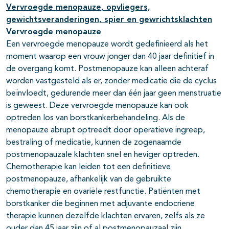
Vervroegde menopauze, opvliegers,
gewichtsveranderingen, spier en gewrichtsklachten
Vervroegde menopauze
Een vervroegde menopauze wordt gedefinieerd als het
moment waarop een vrouw jonger dan 40 jaar definitief in
de overgang komt. Postmenopauze kan alleen achteraf
worden vastgesteld als er, zonder medicatie die de cyclus
beïnvloedt, gedurende meer dan één jaar geen menstruatie
is geweest. Deze vervroegde menopauze kan ook
optreden los van borstkankerbehandeling. Als de
menopauze abrupt optreedt door operatieve ingreep,
bestraling of medicatie, kunnen de zogenaamde
postmenopauzale klachten snel en heviger optreden.
Chemotherapie kan leiden tot een definitieve
postmenopauze, afhankelijk van de gebruikte
chemotherapie en ovariële restfunctie. Patiënten met
borstkanker die beginnen met adjuvante endocriene
therapie kunnen dezelfde klachten ervaren, zelfs als ze
ouder dan 45 jaar zijn of al postmenopauzaal zijn.