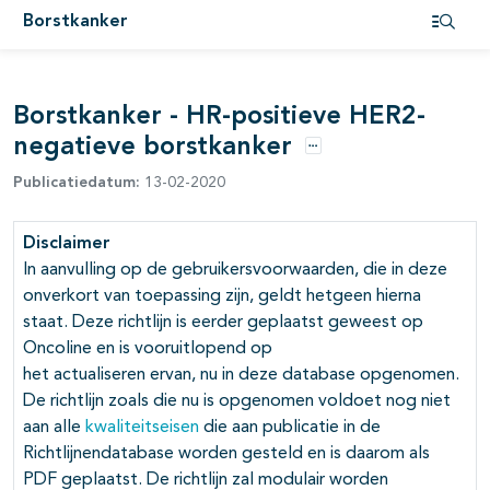
Borstkanker
pagina's open- en dichtklappen
Open i
pagina's open- en dichtklappen
Borstkanker - HR-positieve HER2-
pagina's open- en dichtklappen
negatieve borstkanker
pagina's open- en dichtklappen
Opties
Publicatiedatum:
13-02-2020
pagina's open- en dichtklappen
Disclaimer
pagina's open- en dichtklappen
In aanvulling op de gebruikersvoorwaarden, die in deze
onverkort van toepassing zijn, geldt hetgeen hierna
staat. Deze richtlijn is eerder geplaatst geweest op
Oncoline en is vooruitlopend op
het actualiseren ervan, nu in deze database opgenomen.
De richtlijn zoals die nu is opgenomen voldoet nog niet
aan alle
kwaliteitseisen
die aan publicatie in de
Richtlijnendatabase worden gesteld en is daarom als
PDF geplaatst. De richtlijn zal modulair worden