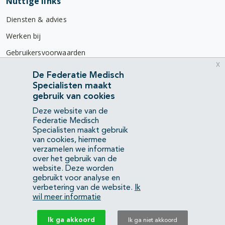
Nuttige links
Diensten & advies
Werken bij
Gebruikersvoorwaarden
x
Privacyverklaring
De Federatie Medisch
Specialisten maakt
Contact
gebruik van cookies
Mercatorlaan 1200
Deze website van de
3528 BL Utrecht
Federatie Medisch
Specialisten maakt gebruik
van cookies, hiermee
(088) 505 34 34
verzamelen we informatie
info@richtlijnendatabase.nl
over het gebruik van de
website. Deze worden
gebruikt voor analyse en
YouTube
LinkedIn
verbetering van de website.
Ik
wil meer informatie
KvK Federatie Medisch Specialisten:
40483480
Ik ga akkoord
Ik ga niet akkoord