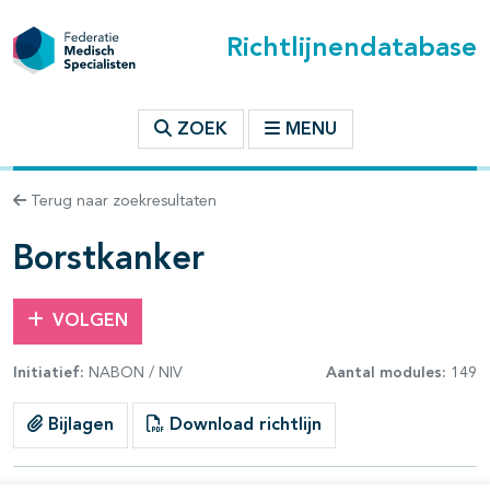
Richtlijnendatabase
t inhoudsopgave
ZOEK
MENU
n binnen deze richtlijn
Terug naar zoekresultaten
les openklappen
Borstkanker
VOLGEN
Initiatief:
NABON / NIV
Aantal modules:
149
pagina's open- en dichtklappen
Bijlagen
Download richtlijn
pagina's open- en dichtklappen
pagina's open- en dichtklappen