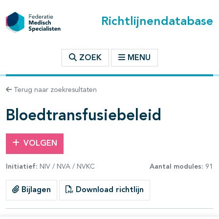
Richtlijnendatabase
t inhoudsopgave
ZOEK
MENU
n binnen deze richtlijn
Terug naar zoekresultaten
les openklappen
Bloedtransfusiebeleid
VOLGEN
Initiatief:
NIV / NVA / NVKC
Aantal modules:
91
pagina's open- en dichtklappen
Bijlagen
Download richtlijn
pagina's open- en dichtklappen