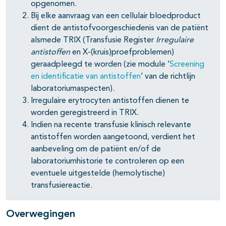
opgenomen.
pagina's open- en dichtklappen
Bij elke aanvraag van een cellulair bloedproduct
dient de antistofvoorgeschiedenis van de patiënt
pagina's open- en dichtklappen
alsmede TRIX (Transfusie Register
Irregulaire
antistoffen
en X-(kruis)proefproblemen)
geraadpleegd te worden (zie module ‘
Screening
en identificatie van antistoffen
’ van de richtlijn
laboratoriumaspecten).
Irregulaire erytrocyten antistoffen dienen te
worden geregistreerd in TRIX.
Indien na recente transfusie klinisch relevante
antistoffen worden aangetoond, verdient het
aanbeveling om de patiënt en/of de
laboratoriumhistorie te controleren op een
eventuele uitgestelde (hemolytische)
transfusiereactie.
Overwegingen