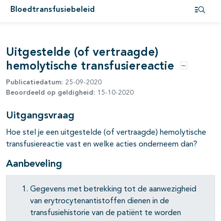
pagina's open- en dichtklappen
Bloedtransfusiebeleid
Open i
pagina's open- en dichtklappen
pagina's open- en dichtklappen
Uitgestelde (of vertraagde)
hemolytische transfusiereactie
Opties
Publicatiedatum:
25-09-2020
pagina's open- en dichtklappen
Beoordeeld op geldigheid:
15-10-2020
Uitgangsvraag
Hoe stel je een uitgestelde (of vertraagde) hemolytische
transfusiereactie vast en welke acties onderneem dan?
pagina's open- en dichtklappen
Aanbeveling
pagina's open- en dichtklappen
Gegevens met betrekking tot de aanwezigheid
pagina's open- en dichtklappen
van erytrocytenantistoffen dienen in de
transfusiehistorie van de patiënt te worden