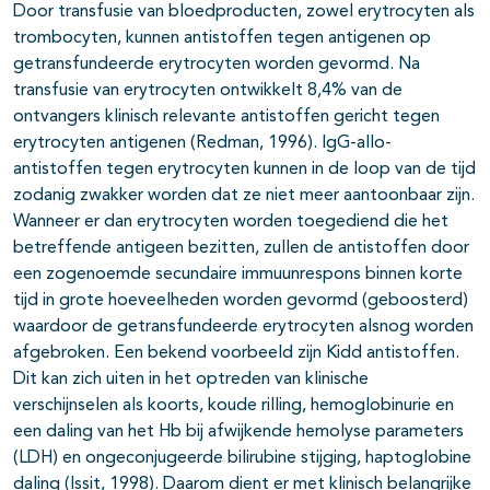
Door transfusie van bloedproducten, zowel erytrocyten als
trombocyten, kunnen antistoffen tegen antigenen op
getransfundeerde erytrocyten worden gevormd. Na
transfusie van erytrocyten ontwikkelt 8,4% van de
ontvangers klinisch relevante antistoffen gericht tegen
erytrocyten antigenen (Redman, 1996). IgG-allo-
antistoffen tegen erytrocyten kunnen in de loop van de tijd
zodanig zwakker worden dat ze niet meer aantoonbaar zijn.
Wanneer er dan erytrocyten worden toegediend die het
betreffende antigeen bezitten, zullen de antistoffen door
een zogenoemde secundaire immuunrespons binnen korte
tijd in grote hoeveelheden worden gevormd (geboosterd)
waardoor de getransfundeerde erytrocyten alsnog worden
afgebroken. Een bekend voorbeeld zijn Kidd antistoffen.
Dit kan zich uiten in het optreden van klinische
verschijnselen als koorts, koude rilling, hemoglobinurie en
een daling van het Hb bij afwijkende hemolyse parameters
(LDH) en ongeconjugeerde bilirubine stijging, haptoglobine
daling (Issit, 1998). Daarom dient er met klinisch belangrijke