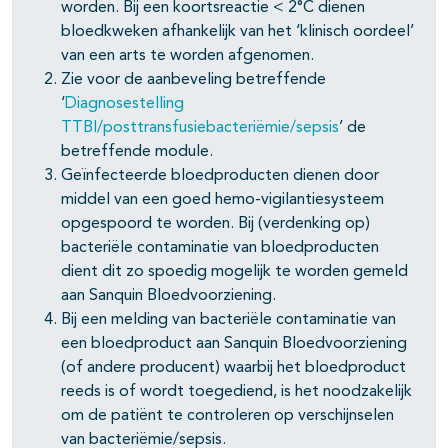
worden. Bij een koortsreactie < 2°C dienen
bloedkweken afhankelijk van het ‘klinisch oordeel’
van een arts te worden afgenomen.
Zie voor de aanbeveling betreffende
‘
Diagnosestelling
TTBI/posttransfusiebacteriëmie/sepsis
’ de
betreffende module.
Geïnfecteerde bloedproducten dienen door
middel van een goed hemo-vigilantiesysteem
opgespoord te worden. Bij (verdenking op)
bacteriële contaminatie van bloedproducten
dient dit zo spoedig mogelijk te worden gemeld
aan Sanquin Bloedvoorziening.
Bij een melding van bacteriële contaminatie van
pagina's open- en dichtklappen
een bloedproduct aan Sanquin Bloedvoorziening
(of andere producent) waarbij het bloedproduct
pagina's open- en dichtklappen
reeds is of wordt toegediend, is het noodzakelijk
om de patiënt te controleren op verschijnselen
pagina's open- en dichtklappen
van bacteriëmie/sepsis.