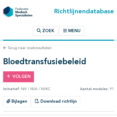
Richtlijnendatabase
t inhoudsopgave
ZOEK
MENU
n binnen deze richtlijn
Terug naar zoekresultaten
les openklappen
Bloedtransfusiebeleid
VOLGEN
Initiatief:
NIV / NVA / NVKC
Aantal modules:
91
pagina's open- en dichtklappen
Bijlagen
Download richtlijn
pagina's open- en dichtklappen