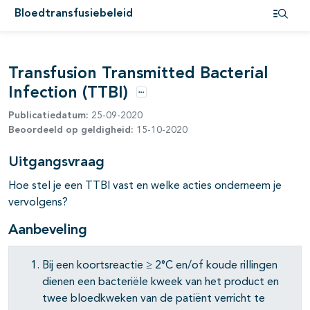
pagina's open- en dichtklappen
Bloedtransfusiebeleid
Open i
pagina's open- en dichtklappen
pagina's open- en dichtklappen
Transfusion Transmitted Bacterial
Infection (TTBI)
Opties
Publicatiedatum:
25-09-2020
pagina's open- en dichtklappen
Beoordeeld op geldigheid:
15-10-2020
Uitgangsvraag
Hoe stel je een TTBI vast en welke acties onderneem je
vervolgens?
pagina's open- en dichtklappen
Aanbeveling
pagina's open- en dichtklappen
Bij een koortsreactie ≥ 2°C en/of koude rillingen
dienen een bacteriële kweek van het product en
twee bloedkweken van de patiënt verricht te