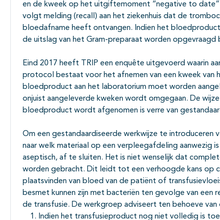
en de kweek op het uitgiftemoment “negative to date” i
volgt melding (recall) aan het ziekenhuis dat de trombo
bloedafname heeft ontvangen. Indien het bloedproduct 
de uitslag van het Gram-preparaat worden opgevraagd bi
Eind 2017 heeft TRIP een enquête uitgevoerd waarin a
protocol bestaat voor het afnemen van een kweek van h
bloedproduct aan het laboratorium moet worden aangele
onjuist aangeleverde kweken wordt omgegaan. De wijze
bloedproduct wordt afgenomen is verre van gestandaar
Om een gestandaardiseerde werkwijze te introduceren 
naar welk materiaal op een verpleegafdeling aanwezig 
aseptisch, af te sluiten. Het is niet wenselijk dat compl
worden gebracht. Dit leidt tot een verhoogde kans op 
plaatsvinden van bloed van de patiënt of transfusievlo
besmet kunnen zijn met bacteriën ten gevolge van een 
de transfusie. De werkgroep adviseert ten behoeve van
Indien het transfusieproduct nog niet volledig is 