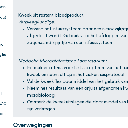
Subpagina's open- en dichtklappen
oeningen
Subpagina's open- en dichtklappen
Kweek uit restant bloedproduct
 op) acute
Verpleegkundige:
Vervang het infuussysteem door een nieuw zijlij
afgedopt wordt. Gebruik voor het afdoppen van 
Subpagina's open- en dichtklappen
zogenaamd zijlijntje van een infuussysteem.
ie
ytische
Medische Microbiologische Laboratorium:
Formuleer criteria voor het accepteren van het a
kweek en neem dit op in het ziekenhuisprotocol.
Subpagina's open- en dichtklappen
Vul de kweekfles door middel van het gebruik van he
Neem het resultaat van een onjuist afgenomen k
Subpagina's open- en dichtklappen
LI
microbioloog.
Oormerk de kweekuitslagen die door middel van 
TACO
zijn verkregen.
erial
Overwegingen