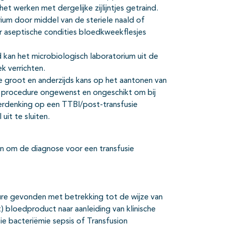
et werken met dergelijke zijlijntjes getraind.
ium door middel van de steriele naald of
r aseptische condities bloedkweekflesjes
d kan het microbiologisch laboratorium uit de
k verrichten.
ie groot en anderzijds kans op het aantonen van
ze procedure ongewenst en ongeschikt om bij
verdenking op een TTBI/post-transfusie
uit te sluiten.
n om de diagnose voor een transfusie
ure gevonden met betrekking tot de wijze van
) bloedproduct naar aanleiding van klinische
e bacteriëmie sepsis of Transfusion