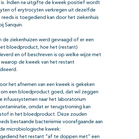
s. Indien na uitgifte de kweek positief wordt
cyten of erytrocyten verkregen uit dezelfde
reeds is toegediend kan door het ziekenhuis
j Sanquin.
an de ziekenhuizen werd gevraagd
of er een
et bloedproduct, hoe het (restant)
verd en of beschreven is op welke wijze met
 waarop de kweek van het restant
diseerd.
voor het afnemen van een kweek is gekeken
is om een bloedproduct goed, dat wil zeggen
ete infuussystemen naar het laboratorium
contaminatie, omdat er terugstroming kan
eistof in het bloedproduct. Deze zouden
reeds bestaande bacteriëmie voorafgaande aan
 de microbiologische kweek:
toegediend het restant “af te doppen met” een