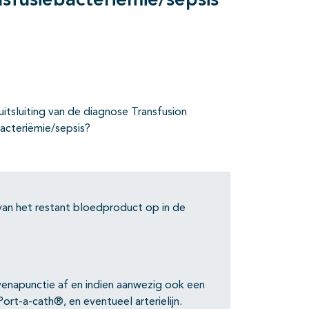
sfusiebacteriëmie/sepsis
itsluiting van de diagnose Transfusion
bacteriëmie/sepsis?
n het restant bloedproduct op in de
enapunctie af en indien aanwezig ook een
rt-a-cath®, en eventueel arterielijn.