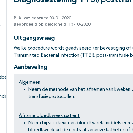
Diagnosestelling TTBI/posttran
Opties
Publicatiedatum:
03-01-2020
Beoordeeld op geldigheid:
15-10-2020
eken binnen deze richtlijn
Uitgangsvraag
Alles openklappen
Welke procedure wordt geadviseerd ter bevestiging of u
Transmitted Bacterial Infection (TTBI), post-transfusie 
Aanbeveling
ebeleid
Algemeen
Subpagina's open- en dichtklappen
Neem de methode van het afnemen van kweken va
ende
transfusieprotocollen.
Subpagina's open- en dichtklappen
Afname bloedkweek patiënt
Subpagina's open- en dichtklappen
Neem bij voorkeur een bloedkweek middels een v
bloedkweek uit de centraal veneuze katheter of Po