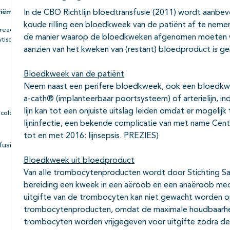
In de CBO Richtlijn bloedtransfusie (2011) wordt aanbevo
iëmie/sepsis
koude rilling een bloedkweek van de patiënt af te neme
reactie
de manier waarop de bloedkweken afgenomen moeten wo
tische
aanzien van het kweken van (restant) bloedproduct is g
Bloedkweek van de patiënt
Neem naast een perifere bloedkweek, ook een bloedkwee
a-cath® (implanteerbaar poortsysteem) of arterielijn, in
lijn kan tot een onjuiste uitslag leiden omdat er mogeli
ncologische
lijninfectie, een bekende complicatie van met name Cent
tot en met 2016: lijnsepsis. PREZIES)
fusies
Subpagina's open- en dichtklappen
Bloedkweek uit bloedproduct
Van alle trombocytenproducten wordt door Stichting San
bereiding een kweek in een aëroob en een anaëroob me
Subpagina's open- en dichtklappen
uitgifte van de trombocyten kan niet gewacht worden op
trombocytenproducten, omdat de maximale houdbaarhei
Subpagina's open- en dichtklappen
trombocyten worden vrijgegeven voor uitgifte zodra de 