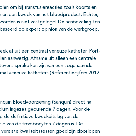
len om bij transfusiereacties zoals koorts en
n en een kweek van het bloedproduct. Echter,
rden is niet vastgelegd. De aanbeveling ten
ebaseerd op expert opinion van de werkgroep.
k af uit een centraal veneuze katheter, Port-
dien aanwezig. Afname uit alleen een centrale
jk tevens sprake kan zijn van een zogenaamde
raal veneuze katheters (Referentiecijfers 2012
quin Bloedvoorziening (Sanquin) direct na
dium ingezet gedurende 7 dagen. Voor de
 de definitieve kweekuitslag van de
d van de trombocyten 7 dagen is. De
vereiste kwaliteitstesten goed zijn doorlopen