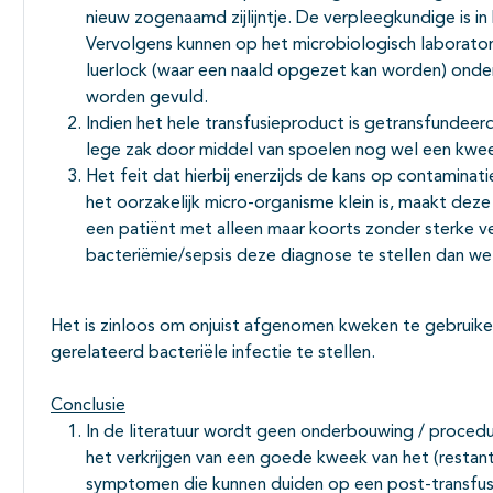
nieuw zogenaamd zijlijntje. De verpleegkundige is in h
Vervolgens kunnen op het microbiologisch laborator
luerlock (waar een naald opgezet kan worden) onde
worden gevuld.
Indien het hele transfusieproduct is getransfundeer
lege zak door middel van spoelen nog wel een kwee
Het feit dat hierbij enerzijds de kans op contaminat
het oorzakelijk micro-organisme klein is, maakt de
een patiënt met alleen maar koorts zonder sterke 
bacteriëmie/sepsis deze diagnose te stellen dan wel 
Het is zinloos om onjuist afgenomen kweken te gebruike
gerelateerd bacteriële infectie te stellen.
Conclusie
In de literatuur wordt geen onderbouwing / proced
het verkrijgen van een goede kweek van het (restant
symptomen die kunnen duiden op een post-transfusi