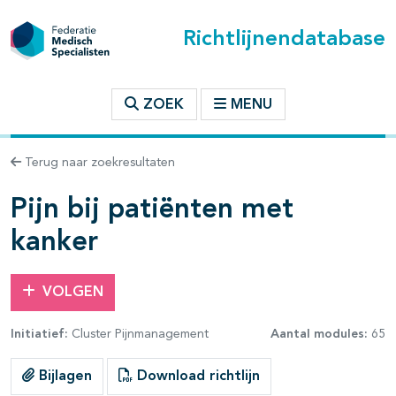
Richtlijnendatabase
t inhoudsopgave
ZOEK
MENU
n binnen deze richtlijn
Terug naar zoekresultaten
les openklappen
Pijn bij patiënten met
kanker
VOLGEN
pagina's open- en dichtklappen
Initiatief:
Cluster Pijnmanagement
Aantal modules:
65
pagina's open- en dichtklappen
Bijlagen
Download richtlijn
pagina's open- en dichtklappen