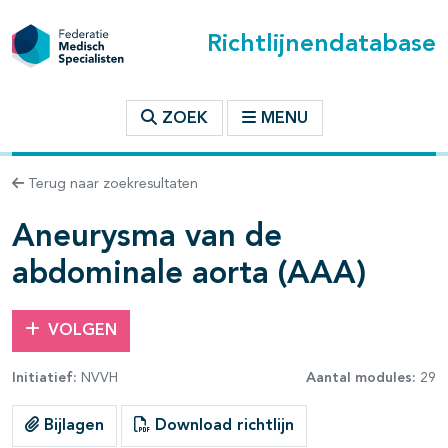
Richtlijnendatabase
t inhoudsopgave
ZOEK
MENU
n binnen deze richtlijn
Terug naar zoekresultaten
les openklappen
Aneurysma van de
abdominale aorta (AAA)
VOLGEN
pagina's open- en dichtklappen
Initiatief:
NVVH
Aantal modules:
29
pagina's open- en dichtklappen
Bijlagen
Download richtlijn