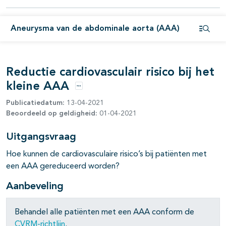
Aneurysma van de abdominale aorta (AAA)
Open i
Reductie cardiovasculair risico bij het
pagina's open- en dichtklappen
kleine AAA
Opties
pagina's open- en dichtklappen
Publicatiedatum:
13-04-2021
Beoordeeld op geldigheid:
01-04-2021
pagina's open- en dichtklappen
Uitgangsvraag
Hoe kunnen de cardiovasculaire risico’s bij patiënten met
pagina's open- en dichtklappen
een AAA gereduceerd worden?
pagina's open- en dichtklappen
Aanbeveling
Behandel alle patiënten met een AAA conform de
CVRM-richtlijn
.