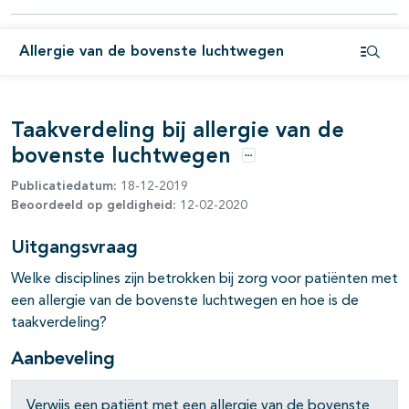
Allergie van de bovenste luchtwegen
Open i
Taakverdeling bij allergie van de
bovenste luchtwegen
Opties
Publicatiedatum:
18-12-2019
Beoordeeld op geldigheid:
12-02-2020
pagina's open- en dichtklappen
Uitgangsvraag
Welke disciplines zijn betrokken bij zorg voor patiënten met
een allergie van de bovenste luchtwegen en hoe is de
taakverdeling?
Aanbeveling
Verwijs een patiënt met een allergie van de bovenste