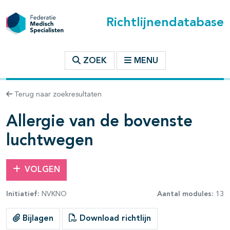
Richtlijnendatabase
t inhoudsopgave
ZOEK
MENU
n binnen deze richtlijn
Terug naar zoekresultaten
les openklappen
Allergie van de bovenste
luchtwegen
VOLGEN
Initiatief:
NVKNO
Aantal modules:
13
Bijlagen
Download richtlijn