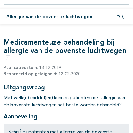
Allergie van de bovenste luchtwegen
Open i
Medicamenteuze behandeling bij
allergie van de bovenste luchtwegen
Opties
Publicatiedatum:
18-12-2019
Beoordeeld op geldigheid:
12-02-2020
pagina's open- en dichtklappen
Uitgangsvraag
Met welk(e) middel(en) kunnen patiënten met allergie van
de bovenste luchtwegen het beste worden behandeld?
Aanbeveling
Schrijf bij patiënten met allergie van de bovenste