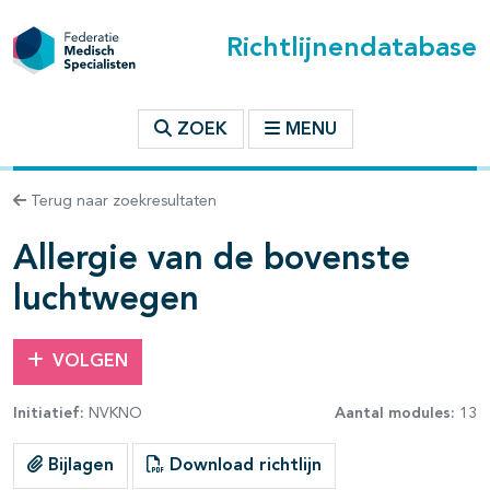
Richtlijnendatabase
t inhoudsopgave
ZOEK
MENU
n binnen deze richtlijn
Terug naar zoekresultaten
les openklappen
Allergie van de bovenste
luchtwegen
VOLGEN
Initiatief:
NVKNO
Aantal modules:
13
Bijlagen
Download richtlijn