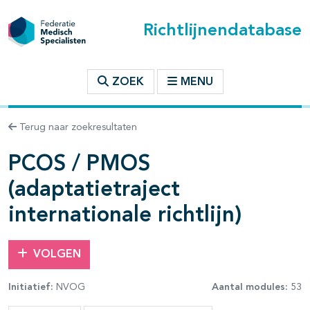
Richtlijnendatabase
t inhoudsopgave
ZOEK
MENU
n binnen deze richtlijn
Terug naar zoekresultaten
PCOS / PMOS
les openklappen
(adaptatietraject
internationale richtlijn)
VOLGEN
pagina's open- en dichtklappen
Initiatief:
NVOG
Aantal modules:
53