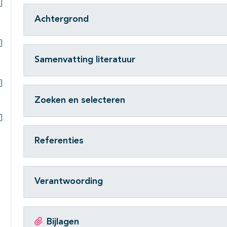
Subpagina's open- en dichtklappen
Achtergrond
Subpagina's open- en dichtklappen
Samenvatting literatuur
Subpagina's open- en dichtklappen
Zoeken en selecteren
Subpagina's open- en dichtklappen
Referenties
Verantwoording
Bijlagen