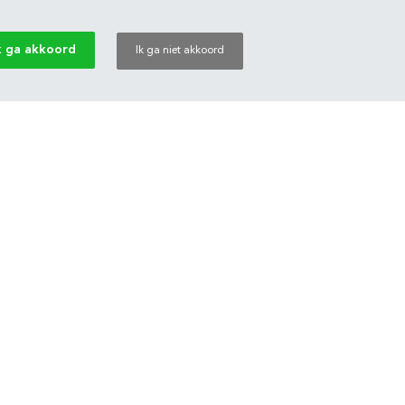
k ga akkoord
Ik ga niet akkoord