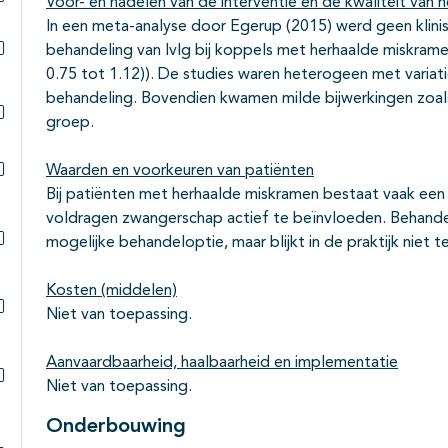
Voor- en nadelen van de interventie en de kwaliteit van h
Subpagina's open- en dichtklappen
In een meta-analyse door Egerup (2015) werd geen klini
behandeling van IvIg bij koppels met herhaalde miskrame
Subpagina's open- en dichtklappen
0.75 tot 1.12)). De studies waren heterogeen met variat
behandeling. Bovendien kwamen milde bijwerkingen zoals 
groep.
Subpagina's open- en dichtklappen
Waarden en voorkeuren van patiënten
Subpagina's open- en dichtklappen
Bij patiënten met herhaalde miskramen bestaat vaak een
voldragen zwangerschap actief te beïnvloeden. Behandel
mogelijke behandeloptie, maar blijkt in de praktijk niet 
Subpagina's open- en dichtklappen
Kosten (middelen)
Niet van toepassing.
Subpagina's open- en dichtklappen
Aanvaardbaarheid, haalbaarheid en implementatie
Niet van toepassing.
Subpagina's open- en dichtklappen
Onderbouwing