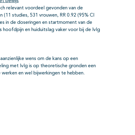
et bewijs
sch relevant voordeel gevonden van de
n (11 studies, 531 vrouwen, RR 0.92 (95% CI
ies in de doseringen en startmoment van de
hoofdpijn en huiduitslag vaker voor bij de IvIg
 aanzienlijke wens om de kans op een
ing met IvIg is op theoretische gronden een
te werken en wel bijwerkingen te hebben.