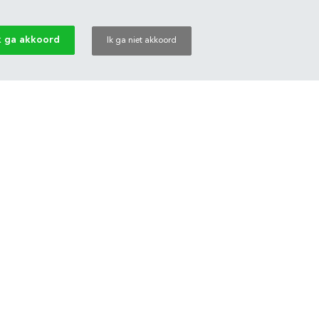
k ga akkoord
Ik ga niet akkoord