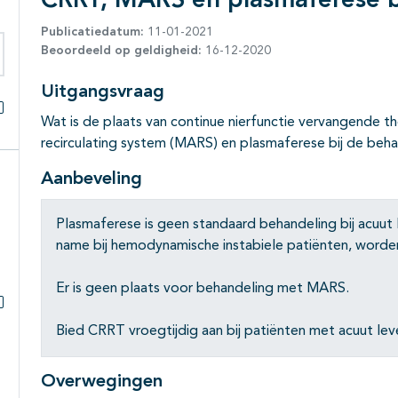
CRRT, MARS en plasmaferese bi
Publicatiedatum:
11-01-2021
Beoordeeld op geldigheid:
16-12-2020
eken binnen deze richtlijn
Uitgangsvraag
Wat is de plaats van continue nierfunctie vervangende t
Alles openklappen
recirculating system (MARS) en plasmaferese bij de beha
Aanbeveling
Plasmaferese is geen standaard behandeling bij acuut 
name bij hemodynamische instabiele patiënten, word
Er is geen plaats voor behandeling met MARS.
Subpagina's open- en dichtklappen
Bied CRRT vroegtijdig aan bij patiënten met acuut lever
Overwegingen