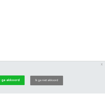
x
k ga akkoord
Ik ga niet akkoord