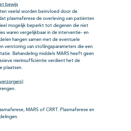
et bewijs
ltaten veelal worden beïnvloed door de
 dat plasmaferese de overleving van patiënten
rdeel mogelijk beperkt tot degenen die niet
s waren vergelijkbaar in de interventie- en
nadelen hangen samen met de eventuele
en verstoring van stollingsparameters die een
lantatie. Behandeling middels MARS heeft geen
ieve nierinsufficiëntie verdient het de
e plaatsen.
verzorgers)
brengen.
 plasmaferese, MARS of CRRT. Plasmaferese en
delingen.