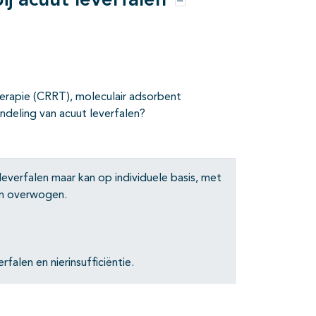
j acuut leverfalen
Opties
herapie (CRRT), moleculair adsorbent
ndeling van acuut leverfalen?
leverfalen maar kan op individuele basis, met
en overwogen.
falen en nierinsufficiëntie.