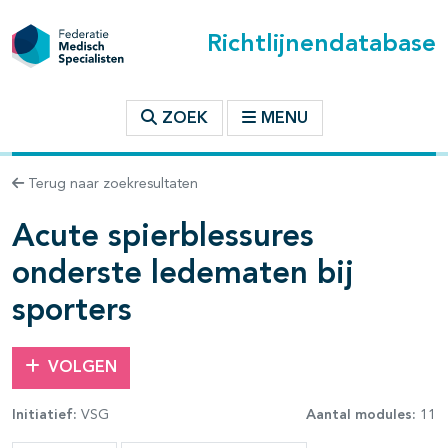
Richtlijnendatabase
t inhoudsopgave
ZOEK
MENU
n binnen deze richtlijn
Terug naar zoekresultaten
Acute spierblessures
onderste ledematen bij
sporters
VOLGEN
Initiatief:
VSG
Aantal modules:
11