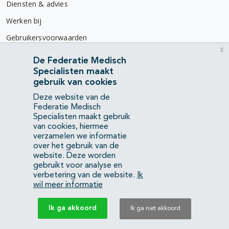
Diensten & advies
Werken bij
Gebruikersvoorwaarden
x
Privacyverklaring
De Federatie Medisch
Specialisten maakt
Contact
gebruik van cookies
Mercatorlaan 1200
Deze website van de
3528 BL Utrecht
Federatie Medisch
Specialisten maakt gebruik
van cookies, hiermee
(088) 505 34 34
verzamelen we informatie
info@richtlijnendatabase.nl
over het gebruik van de
website. Deze worden
gebruikt voor analyse en
YouTube
LinkedIn
verbetering van de website.
Ik
wil meer informatie
KvK Federatie Medisch Specialisten:
40483480
Ik ga akkoord
Ik ga niet akkoord
Privacyverklaring