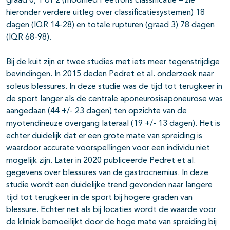
graad 0, 1 of 2 (modified Peetrons classificatie – zie
hieronder verdere uitleg over classificatiesystemen) 18
dagen (IQR 14-28) en totale rupturen (graad 3) 78 dagen
(IQR 68-98).
Bij de kuit zijn er twee studies met iets meer tegenstrijdige
bevindingen. In 2015 deden Pedret et al. onderzoek naar
soleus blessures. In deze studie was de tijd tot terugkeer in
de sport langer als de centrale aponeurosisaponeurose was
aangedaan (44 +/- 23 dagen) ten opzichte van de
myotendineuze overgang lateraal (19 +/- 13 dagen). Het is
echter duidelijk dat er een grote mate van spreiding is
waardoor accurate voorspellingen voor een individu niet
mogelijk zijn. Later in 2020 publiceerde Pedret et al.
gegevens over blessures van de gastrocnemius. In deze
studie wordt een duidelijke trend gevonden naar langere
tijd tot terugkeer in de sport bij hogere graden van
blessure. Echter net als bij locaties wordt de waarde voor
de kliniek bemoeilijkt door de hoge mate van spreiding bij